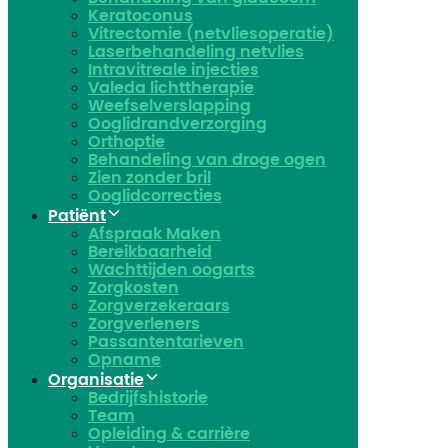
Keratoconus​
Vitrectomie (netvliesoperatie)
Laserbehandeling netvlies
Intravitreale injecties
Valeda lichttherapie
Weefselverslapping
Ooglidrandverzorging
Orthoptie
Behandeling van droge ogen
Zien zonder bril
Ooglidcorrecties
Patiënt
Afspraak Maken
Bereikbaarheid
Wachttijden oogarts
Zorgkosten
Zorgverzekeraars
Zorgverleners
Passantentarieven
Opname
Organisatie
Bedrijfshistorie
Team
Opleiding & carrière