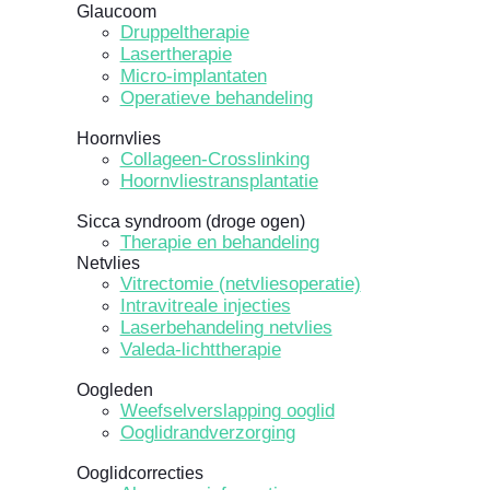
Glaucoom
Druppeltherapie
Lasertherapie
Micro-implantaten
Operatieve behandeling
Hoornvlies
Collageen-Crosslinking
Hoornvliestransplantatie
Sicca syndroom (droge ogen)
Therapie en behandeling
Netvlies
Vitrectomie (netvliesoperatie)
Intravitreale injecties
Laserbehandeling netvlies
Valeda-lichttherapie
Oogleden
Weefselverslapping ooglid
Ooglidrandverzorging
Ooglidcorrecties