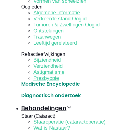
Vormen van scheelzien
Oogleden
Algemene informatie
Verkeerde stand Ooglid
Tumoren & Zwellingen Ooglid
Ontstekingen
Traanwegen
Leeftijd gerelateerd
Refractieafwijkingen
Bijziendheid
Verziendheid
Astigmatisme
Presbyopie
Medische Encyclopedie
Diagnostisch onderzoek
Behandelingen
Staar (Cataract)
Staaroperatie (cataractoperatie)
Wat is Nastaar?