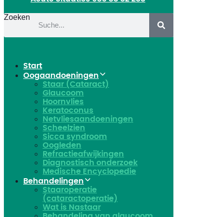
Zoeken
Start
Oogaandoeningen
Staar (Cataract)
Glaucoom
Hoornvlies
Keratoconus
Netvliesaandoeningen
Scheelzien
Sicca syndroom
Oogleden
Refractieafwijkingen
Diagnostisch onderzoek
Medische Encyclopedie
Behandelingen
Staaroperatie
(cataractoperatie)
Wat is Nastaar
Behandeling van glaucoom