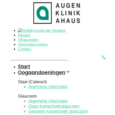
Skip
Skip
links
to
primary
navigation
Skip
Acute Situaties
to
Nieuws
content
Infoavonden
Vooronderzoeken
Contact
Start
Oogaandoeningen
Staar (Cataract)
Algemene informatie
Glaucoom
Algemene informatie
Open kamerhoekglaucoom
Gesloten kamerhoek glaucoom