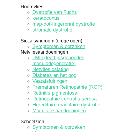
Hoornvlies
Dystrofie van Fuchs
keratoconus
map-dot-fingerprint dystrofie
stromale dystrofie
Sicca syndroom (droge ogen)
Symptomen & oorzaken
Netvliesaandoeningen
LMD (leeftijdsgebonden
maculadegeneratie)
Netvliesloslating
Diabetes en het oog
Vaatafsluitingen
Prematuren Retinopathie (ROP)
Retinitis pigmentosa
Retinopathie centralis serosa
Hereditaire maculaire dystrofie
Maculaire aandoeningen
Scheelzien
Symptomen & oorzaken