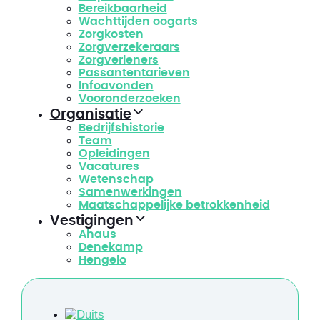
Bereikbaarheid
Wachttijden oogarts
Zorgkosten
Zorgverzekeraars
Zorgverleners
Passantentarieven
Infoavonden
Vooronderzoeken
Organisatie
Bedrijfshistorie
Team
Opleidingen
Vacatures
Wetenschap
Samenwerkingen
Maatschappelijke betrokkenheid
Vestigingen
Ahaus
Denekamp
Hengelo