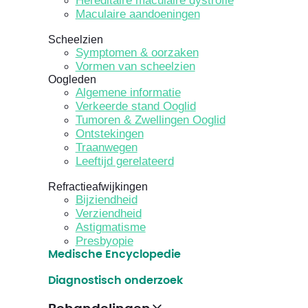
Hereditaire maculaire dystrofie
Maculaire aandoeningen
Scheelzien
Symptomen & oorzaken
Vormen van scheelzien
Oogleden
Algemene informatie
Verkeerde stand Ooglid
Tumoren & Zwellingen Ooglid
Ontstekingen
Traanwegen
Leeftijd gerelateerd
Refractieafwijkingen
Bijziendheid
Verziendheid
Astigmatisme
Presbyopie
Medische Encyclopedie
Diagnostisch onderzoek