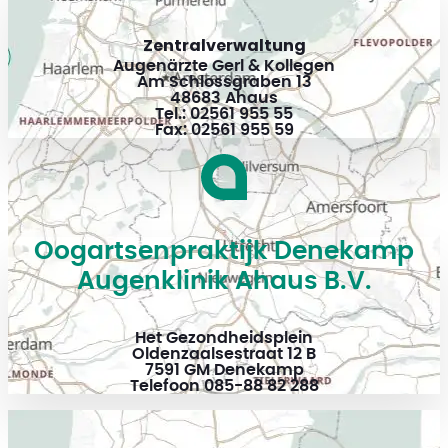
Zentralverwaltung
Augenärzte Gerl & Kollegen
Am Schlossgraben 13
48683 Ahaus
Tel.: 02561 955 55
Fax: 02561 955 59
Oogartsenpraktijk Denekamp
Augenklinik Ahaus B.V.
Het Gezondheidsplein
Oldenzaalsestraat 12 B
7591 GM Denekamp
Telefoon 085-88 82 288