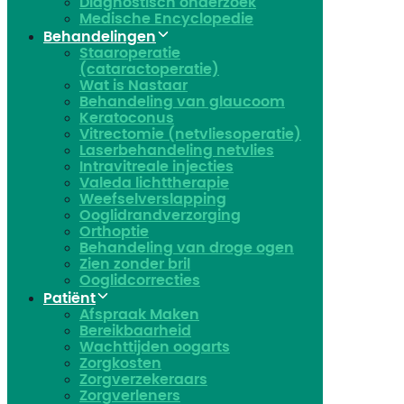
Diagnostisch onderzoek
Medische Encyclopedie
Behandelingen
Staaroperatie
(cataractoperatie)
Wat is Nastaar
Behandeling van glaucoom
Keratoconus​
Vitrectomie (netvliesoperatie)
Laserbehandeling netvlies
Intravitreale injecties
Valeda lichttherapie
Weefselverslapping
Ooglidrandverzorging
Orthoptie
Behandeling van droge ogen
Zien zonder bril
Ooglidcorrecties
Patiënt
Afspraak Maken
Bereikbaarheid
Wachttijden oogarts
Zorgkosten
Zorgverzekeraars
Zorgverleners