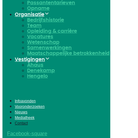
Passantentarieven
Opname
Organisatie
Bedrijfshistorie
Team
Opleiding & carrière
Vacatures
Wetenschap
Samenwerkingen
Maatschappelijke betrokkenheid
Vestigingen
Ahaus
Denekamp
Hengelo
Infoavonden
Vooronderzoeken
Nieuws
Mediatheek
Contact
Facebook-square