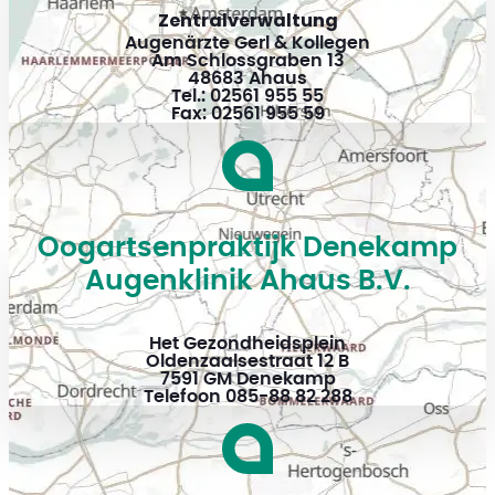
Zentralverwaltung
Augenärzte Gerl & Kollegen
Am Schlossgraben 13
48683 Ahaus
Tel.: 02561 955 55
Fax: 02561 955 59
Oogartsenpraktijk Denekamp
Augenklinik Ahaus B.V.
Het Gezondheidsplein
Oldenzaalsestraat 12 B
7591 GM Denekamp
Telefoon 085-88 82 288