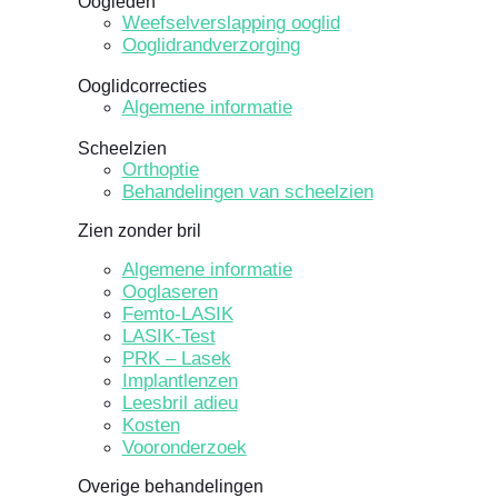
Oogleden
Weefselverslapping ooglid
Ooglidrandverzorging
Ooglidcorrecties
Algemene informatie
Scheelzien
Orthoptie
Behandelingen van scheelzien
Zien zonder bril
Algemene informatie
Ooglaseren
Femto-LASIK
LASIK-Test
PRK – Lasek
Implantlenzen
Leesbril adieu
Kosten
Vooronderzoek
Overige behandelingen