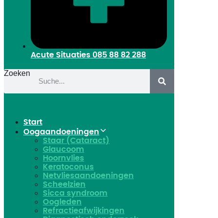
Acute Situaties
085 88 82 288
Zoeken
Start
Oogaandoeningen
Staar (Cataract)
Glaucoom
Hoornvlies
Keratoconus
Netvliesaandoeningen
Scheelzien
Sicca syndroom
Oogleden
Refractieafwijkingen