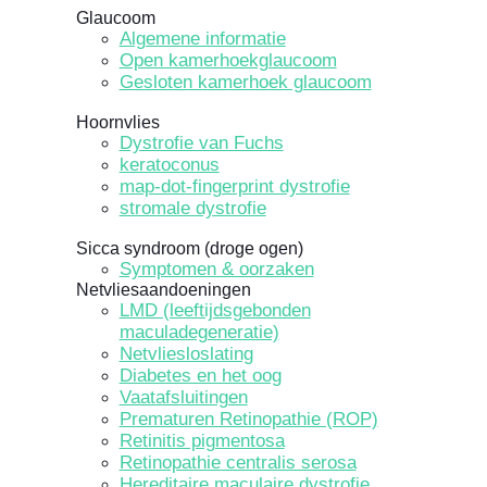
Glaucoom
Algemene informatie
Open kamerhoekglaucoom
Gesloten kamerhoek glaucoom
Hoornvlies
Dystrofie van Fuchs
keratoconus
map-dot-fingerprint dystrofie
stromale dystrofie
Sicca syndroom (droge ogen)
Symptomen & oorzaken
Netvliesaandoeningen
LMD (leeftijdsgebonden
maculadegeneratie)
Netvliesloslating
Diabetes en het oog
Vaatafsluitingen
Prematuren Retinopathie (ROP)
Retinitis pigmentosa
Retinopathie centralis serosa
Hereditaire maculaire dystrofie