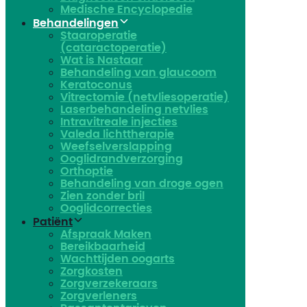
Medische Encyclopedie
Behandelingen
Staaroperatie
(cataractoperatie)
Wat is Nastaar
Behandeling van glaucoom
Keratoconus​
Vitrectomie (netvliesoperatie)
Laserbehandeling netvlies
Intravitreale injecties
Valeda lichttherapie
Weefselverslapping
Ooglidrandverzorging
Orthoptie
Behandeling van droge ogen
Zien zonder bril
Ooglidcorrecties
Patiënt
Afspraak Maken
Bereikbaarheid
Wachttijden oogarts
Zorgkosten
Zorgverzekeraars
Zorgverleners