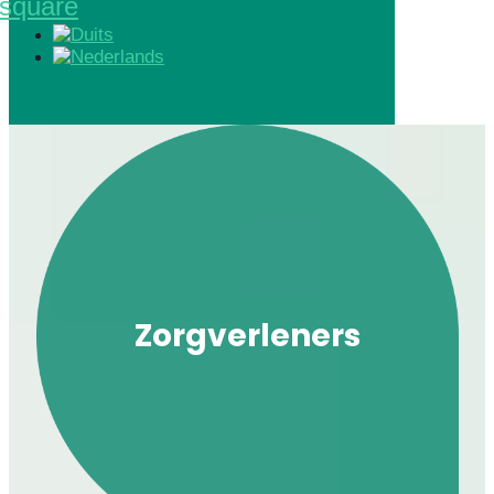
square
Zorgverleners