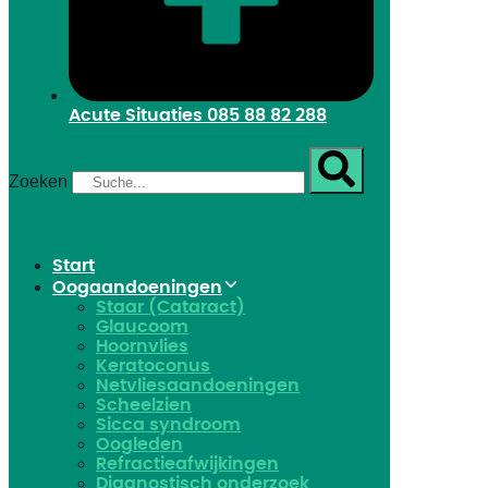
Acute Situaties
085 88 82 288
Zoeken
Start
Oogaandoeningen
Staar (Cataract)
Glaucoom
Hoornvlies
Keratoconus
Netvliesaandoeningen
Scheelzien
Sicca syndroom
Oogleden
Refractieafwijkingen
Diagnostisch onderzoek