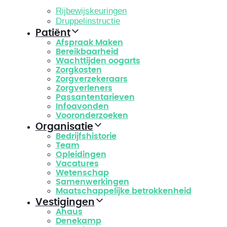
Rijbewijskeuringen
Druppelinstructie
Patiënt
Afspraak Maken
Bereikbaarheid
Wachttijden oogarts
Zorgkosten
Zorgverzekeraars
Zorgverleners
Passantentarieven
Infoavonden
Vooronderzoeken
Organisatie
Bedrijfshistorie
Team
Opleidingen
Vacatures
Wetenschap
Samenwerkingen
Maatschappelijke betrokkenheid
Vestigingen
Ahaus
Denekamp