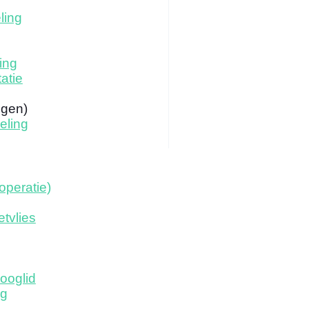
ling
ing
atie
ogen)
eling
operatie)
tvlies
ooglid
ng