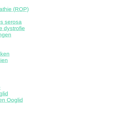
athie (ROP)
is serosa
e dystrofie
ngen
aken
ien
e
glid
en Ooglid