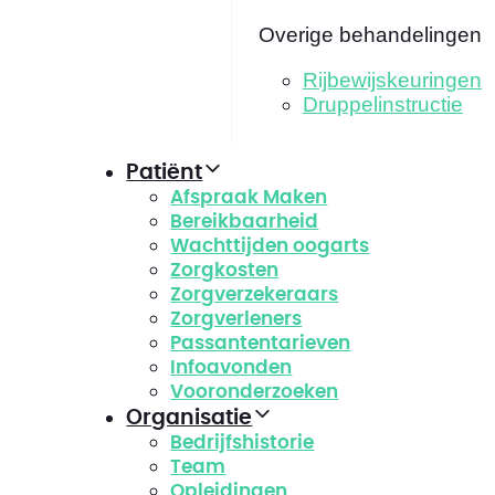
Overige behandelingen
Rijbewijskeuringen
Druppelinstructie
Patiënt
Afspraak Maken
Bereikbaarheid
Wachttijden oogarts
Zorgkosten
Zorgverzekeraars
Zorgverleners
Passantentarieven
Infoavonden
Vooronderzoeken
Organisatie
Bedrijfshistorie
Team
Opleidingen