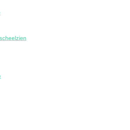
e
scheelzien
e