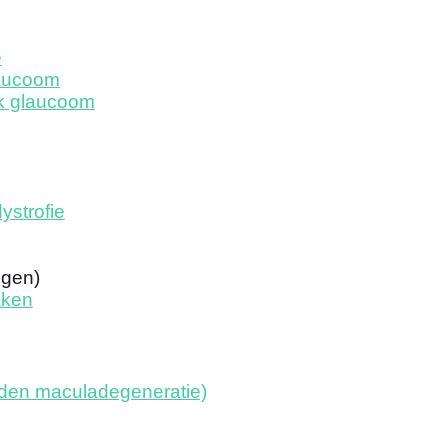
e
aucoom
k glaucoom
ystrofie
ogen)
aken
nden maculadegeneratie)