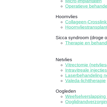
Micro-implantaten
Operatieve behande
Hoornvlies
Collageen-Crosslink
Hoornvliestransplant
Sicca syndroom (droge 
Therapie en behand
Netvlies
Vitrectomie (netvlies
Intravitreale injecties
Laserbehandeling ne
Valeda-lichttherapie
Oogleden
Weefselverslapping 
Ooglidrandverzorgi