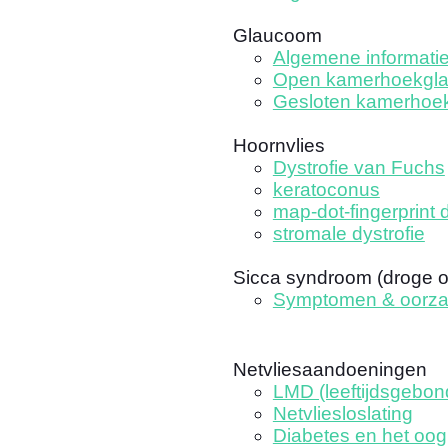
Glaucoom
Algemene informati
Open kamerhoekgl
Gesloten kamerhoe
Hoornvlies
Dystrofie van Fuchs
keratoconus
map-dot-fingerprint d
stromale dystrofie
Sicca syndroom (droge 
Symptomen & oorz
Netvliesaandoeningen
LMD (leeftijdsgebo
Netvliesloslating
Diabetes en het oog