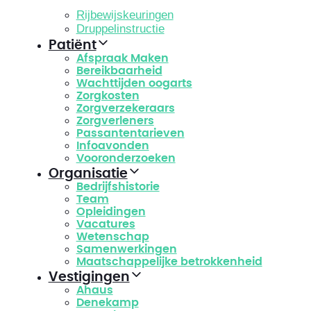
Rijbewijskeuringen
Druppelinstructie
Patiënt
Afspraak Maken
Bereikbaarheid
Wachttijden oogarts
Zorgkosten
Zorgverzekeraars
Zorgverleners
Passantentarieven
Infoavonden
Vooronderzoeken
Organisatie
Bedrijfshistorie
Team
Opleidingen
Vacatures
Wetenschap
Samenwerkingen
Maatschappelijke betrokkenheid
Vestigingen
Ahaus
Denekamp