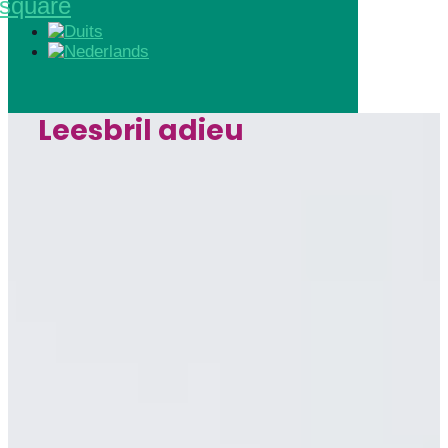
square
Leesbril adieu