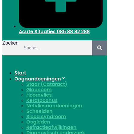
Acute Situaties
085 88 82 288
Zoeken
Start
Oogaandoeningen
Staar (Cataract)
Glaucoom
Hoornvlies
Keratoconus
Netvliesaandoeningen
Scheelzien
Sicca syndroom
Oogleden
Refractieafwijkingen
Diagnostisch onderzoek