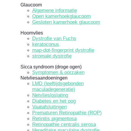
Glaucoom
Algemene informatie
Open kamerhoekglaucoom
Gesloten kamerhoek glaucoom
Hoornvlies
Dystrofie van Fuchs
keratoconus
map-dot-fingerprint dystrofie
stromale dystrofie
Sicca syndroom (droge ogen)
Symptomen & oorzaken
Netvliesaandoeningen
LMD (leeftijdsgebonden
maculadegeneratie)
Netvliesloslating
Diabetes en het oog
Vaatafsluitingen
Prematuren Retinopathie (ROP)
Retinitis pigmentosa
Retinopathie centralis serosa
Hereditaire maculaire dystrofie