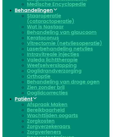
Medische Encyclopedie
Behandelingen
Staaroperatie
(cataractoperatie)
Wat is Nastaar
Behandeling van glaucoom
Keratoconus​
Vitrectomie (netvliesoperatie)
Laserbehandeling netvlies
Intravitreale injecties
Valeda lichttherapie
Weefselverslapping
Ooglidrandverzorging
Orthoptie
Behandeling van droge ogen
Zien zonder bril
Ooglidcorrecties
Patiënt
Afspraak Maken
Bereikbaarheid
Wachttijden oogarts
Zorgkosten
Zorgverzekeraars
Zorgverleners