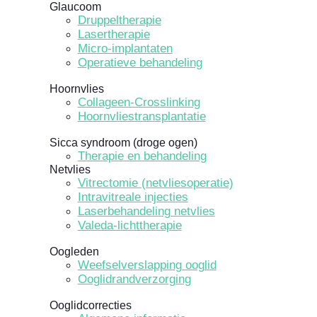
Glaucoom
Druppeltherapie
Lasertherapie
Micro-implantaten
Operatieve behandeling
Hoornvlies
Collageen-Crosslinking
Hoornvliestransplantatie
Sicca syndroom (droge ogen)
Therapie en behandeling
Netvlies
Vitrectomie (netvliesoperatie)
Intravitreale injecties
Laserbehandeling netvlies
Valeda-lichttherapie
Oogleden
Weefselverslapping ooglid
Ooglidrandverzorging
Ooglidcorrecties