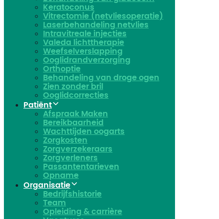
Keratoconus​
Vitrectomie (netvliesoperatie)
Laserbehandeling netvlies
Intravitreale injecties
Valeda lichttherapie
Weefselverslapping
Ooglidrandverzorging
Orthoptie
Behandeling van droge ogen
Zien zonder bril
Ooglidcorrecties
Patiënt
Afspraak Maken
Bereikbaarheid
Wachttijden oogarts
Zorgkosten
Zorgverzekeraars
Zorgverleners
Passantentarieven
Opname
Organisatie
Bedrijfshistorie
Team
Opleiding & carrière