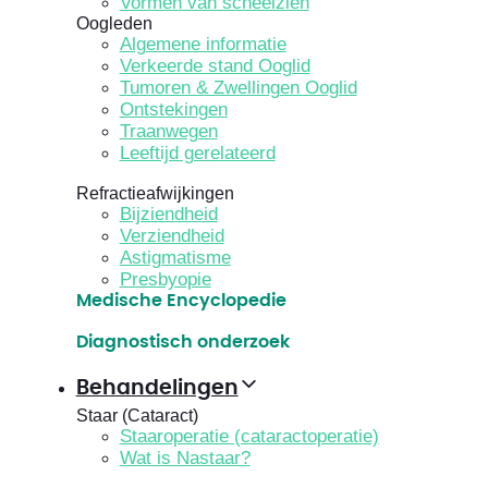
Vormen van scheelzien
Oogleden
Algemene informatie
Verkeerde stand Ooglid
Tumoren & Zwellingen Ooglid
Ontstekingen
Traanwegen
Leeftijd gerelateerd
Refractieafwijkingen
Bijziendheid
Verziendheid
Astigmatisme
Presbyopie
Medische Encyclopedie
Diagnostisch onderzoek
Behandelingen
Staar (Cataract)
Staaroperatie (cataractoperatie)
Wat is Nastaar?