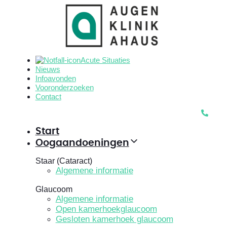
Skip
Skip
links
to
primary
navigation
Skip
Acute Situaties
to
Nieuws
content
Infoavonden
Vooronderzoeken
Contact
Start
Oogaandoeningen
Staar (Cataract)
Algemene informatie
Glaucoom
Algemene informatie
Open kamerhoekglaucoom
Gesloten kamerhoek glaucoom