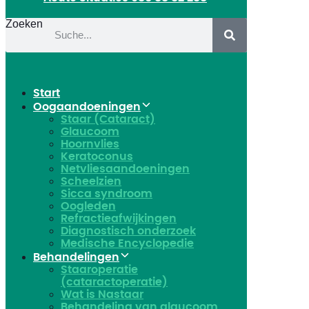
Zoeken
Start
Oogaandoeningen
Staar (Cataract)
Glaucoom
Hoornvlies
Keratoconus
Netvliesaandoeningen
Scheelzien
Sicca syndroom
Oogleden
Refractieafwijkingen
Diagnostisch onderzoek
Medische Encyclopedie
Behandelingen
Staaroperatie
(cataractoperatie)
Wat is Nastaar
Behandeling van glaucoom