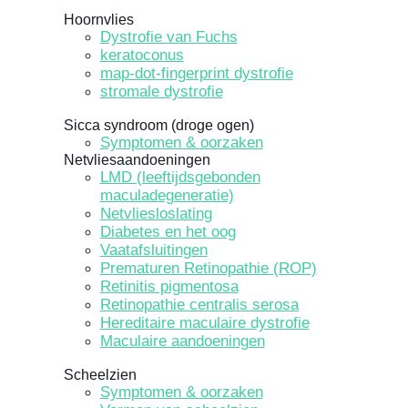
Hoornvlies
Dystrofie van Fuchs
keratoconus
map-dot-fingerprint dystrofie
stromale dystrofie
Sicca syndroom (droge ogen)
Symptomen & oorzaken
Netvliesaandoeningen
LMD (leeftijdsgebonden
maculadegeneratie)
Netvliesloslating
Diabetes en het oog
Vaatafsluitingen
Prematuren Retinopathie (ROP)
Retinitis pigmentosa
Retinopathie centralis serosa
Hereditaire maculaire dystrofie
Maculaire aandoeningen
Scheelzien
Symptomen & oorzaken