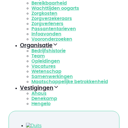
Bereikbaarheid
Wachttijden oogarts
Zorgkosten
Zorgverzekeraars
Zorgverleners
Passantentarieven
Infoavonden
Vooronderzoeken
Organisatie
Bedrijfshistorie
Team
Opleidingen
Vacatures
Wetenschap
Samenwerkingen
Maatschappelijke betrokkenheid
Vestigingen
Ahaus
Denekamp
Hengelo