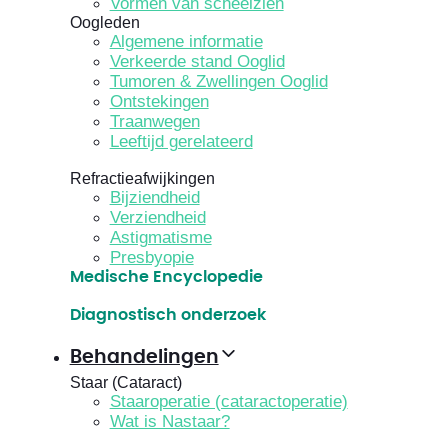
Vormen van scheelzien
Oogleden
Algemene informatie
Verkeerde stand Ooglid
Tumoren & Zwellingen Ooglid
Ontstekingen
Traanwegen
Leeftijd gerelateerd
Refractieafwijkingen
Bijziendheid
Verziendheid
Astigmatisme
Presbyopie
Medische Encyclopedie
Diagnostisch onderzoek
Behandelingen
Staar (Cataract)
Staaroperatie (cataractoperatie)
Wat is Nastaar?