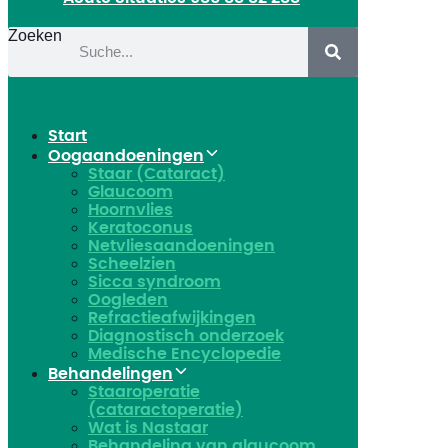
Zoeken
Start
Oogaandoeningen
Staar (Cataract)
Glaucoom
Hoornvlies
Keratoconus
Netvliesaandoeningen
Scheelzien
Sicca syndroom
Oogleden
Refractieafwijkingen
Diagnostisch onderzoek
Medische Encyclopedie
Behandelingen
Staaroperatie
(cataractoperatie)
Wat is Nastaar
Behandeling van glaucoom