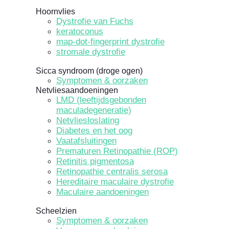
Hoornvlies
Dystrofie van Fuchs
keratoconus
map-dot-fingerprint dystrofie
stromale dystrofie
Sicca syndroom (droge ogen)
Symptomen & oorzaken
Netvliesaandoeningen
LMD (leeftijdsgebonden
maculadegeneratie)
Netvliesloslating
Diabetes en het oog
Vaatafsluitingen
Prematuren Retinopathie (ROP)
Retinitis pigmentosa
Retinopathie centralis serosa
Hereditaire maculaire dystrofie
Maculaire aandoeningen
Scheelzien
Symptomen & oorzaken