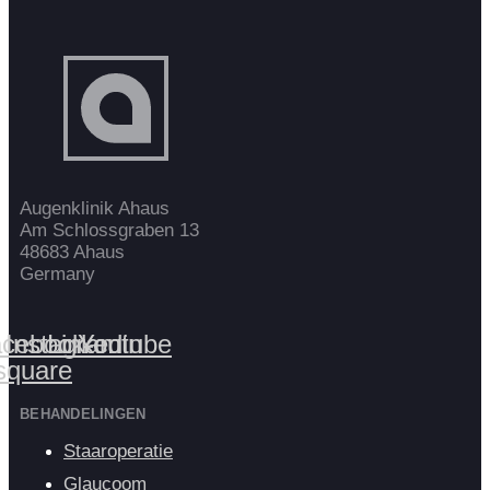
Augenklinik Ahaus
Am Schlossgraben 13
48683 Ahaus
Germany
cebook-
Instagram
Linkedin
Youtube
square
BEHANDELINGEN
Staaroperatie
Glaucoom