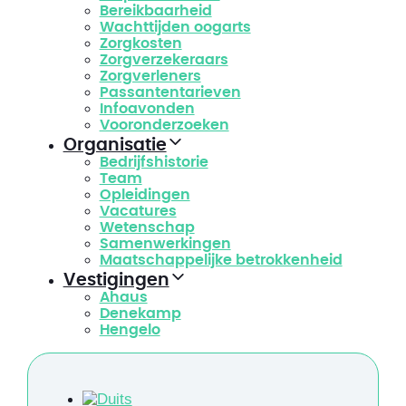
Bereikbaarheid
Wachttijden oogarts
Zorgkosten
Zorgverzekeraars
Zorgverleners
Passantentarieven
Infoavonden
Vooronderzoeken
Organisatie
Bedrijfshistorie
Team
Opleidingen
Vacatures
Wetenschap
Samenwerkingen
Maatschappelijke betrokkenheid
Vestigingen
Ahaus
Denekamp
Hengelo