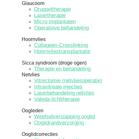
Glaucoom
Druppeltherapie
Lasertherapie
Micro-implantaten
Operatieve behandeling
Hoornvlies
Collageen-Crosslinking
Hoornvliestransplantatie
Sicca syndroom (droge ogen)
Therapie en behandeling
Netvlies
Vitrectomie (netvliesoperatie)
Intravitreale injecties
Laserbehandeling netvlies
Valeda-lichttherapie
Oogleden
Weefselverslapping ooglid
Ooglidrandverzorging
Ooglidcorrecties