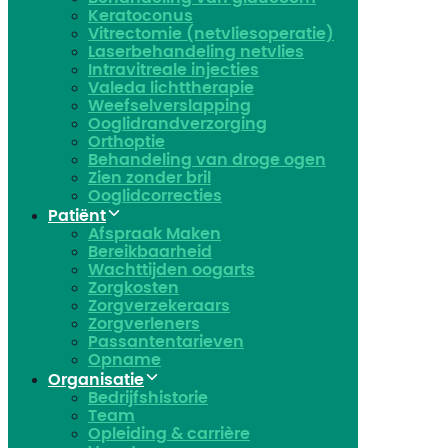
Keratoconus​
Vitrectomie (netvliesoperatie)
Laserbehandeling netvlies
Intravitreale injecties
Valeda lichttherapie
Weefselverslapping
Ooglidrandverzorging
Orthoptie
Behandeling van droge ogen
Zien zonder bril
Ooglidcorrecties
Patiënt
Afspraak Maken
Bereikbaarheid
Wachttijden oogarts
Zorgkosten
Zorgverzekeraars
Zorgverleners
Passantentarieven
Opname
Organisatie
Bedrijfshistorie
Team
Opleiding & carrière