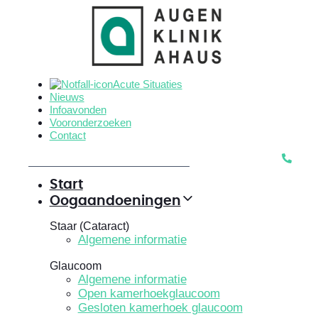
Skip
Skip
links
to
primary
navigation
Skip
Acute Situaties
to
Nieuws
content
Infoavonden
Vooronderzoeken
Contact
Start
Oogaandoeningen
Staar (Cataract)
Algemene informatie
Glaucoom
Algemene informatie
Open kamerhoekglaucoom
Gesloten kamerhoek glaucoom