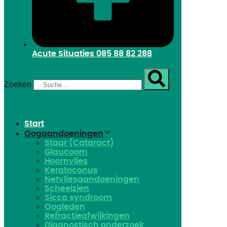
Acute Situaties
085 88 82 288
Zoeken
Start
Oogaandoeningen
Staar (Cataract)
Glaucoom
Hoornvlies
Keratoconus
Netvliesaandoeningen
Scheelzien
Sicca syndroom
Oogleden
Refractieafwijkingen
Diagnostisch onderzoek