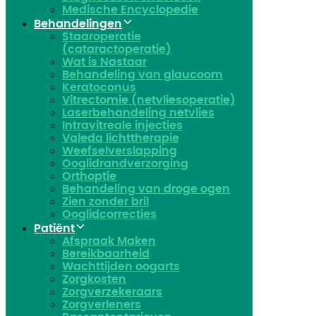
Medische Encyclopedie
Behandelingen
Staaroperatie
(cataractoperatie)
Wat is Nastaar
Behandeling van glaucoom
Keratoconus​
Vitrectomie (netvliesoperatie)
Laserbehandeling netvlies
Intravitreale injecties
Valeda lichttherapie
Weefselverslapping
Ooglidrandverzorging
Orthoptie
Behandeling van droge ogen
Zien zonder bril
Ooglidcorrecties
Patiënt
Afspraak Maken
Bereikbaarheid
Wachttijden oogarts
Zorgkosten
Zorgverzekeraars
Zorgverleners