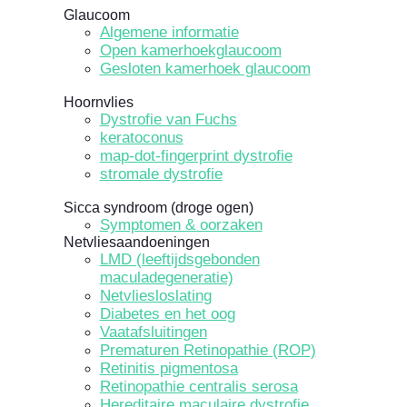
Glaucoom
Algemene informatie
Open kamerhoekglaucoom
Gesloten kamerhoek glaucoom
Hoornvlies
Dystrofie van Fuchs
keratoconus
map-dot-fingerprint dystrofie
stromale dystrofie
Sicca syndroom (droge ogen)
Symptomen & oorzaken
Netvliesaandoeningen
LMD (leeftijdsgebonden
maculadegeneratie)
Netvliesloslating
Diabetes en het oog
Vaatafsluitingen
Prematuren Retinopathie (ROP)
Retinitis pigmentosa
Retinopathie centralis serosa
Hereditaire maculaire dystrofie