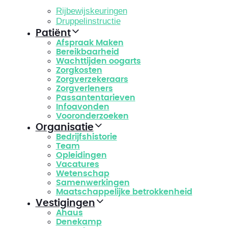
Rijbewijskeuringen
Druppelinstructie
Patiënt
Afspraak Maken
Bereikbaarheid
Wachttijden oogarts
Zorgkosten
Zorgverzekeraars
Zorgverleners
Passantentarieven
Infoavonden
Vooronderzoeken
Organisatie
Bedrijfshistorie
Team
Opleidingen
Vacatures
Wetenschap
Samenwerkingen
Maatschappelijke betrokkenheid
Vestigingen
Ahaus
Denekamp