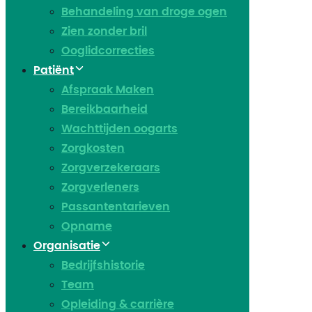
Behandeling van droge ogen
Zien zonder bril
Ooglidcorrecties
Patiënt
Afspraak Maken
Bereikbaarheid
Wachttijden oogarts
Zorgkosten
Zorgverzekeraars
Zorgverleners
Passantentarieven
Opname
Organisatie
Bedrijfshistorie
Team
Opleiding & carrière