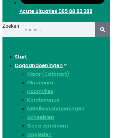
Acute Situaties
085 88 82 288
Zoeken
Start
Oogaandoeningen
Staar (Cataract)
Glaucoom
Hoornvlies
Keratoconus
Netvliesaandoeningen
Scheelzien
Sicca syndroom
Oogleden