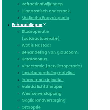
Refractieafwijkingen
Diagnostisch onderzoek
Medische Encyclopedie
Behandelingen
Staaroperatie
(cataractoperatie)
Wat is Nastaar
Behandeling van glaucoom
Keratoconus​
Vitrectomie (netvliesoperatie)
Laserbehandeling netvlies
Intravitreale injecties
Valeda lichttherapie
Weefselverslapping
Ooglidrandverzorging
Orthoptie