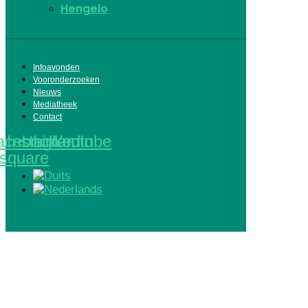
Hengelo
Infoavonden
Vooronderzoeken
Nieuws
Mediatheek
Contact
acebook-
Instagram
Linkedin
Youtube
square