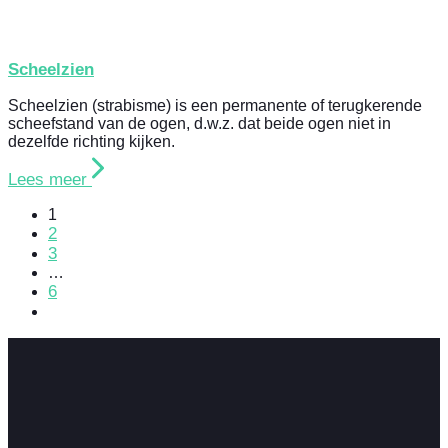
Scheelzien
Scheelzien (strabisme) is een permanente of terugkerende
scheefstand van de ogen, d.w.z. dat beide ogen niet in
dezelfde richting kijken.
Lees meer
1
2
3
…
6