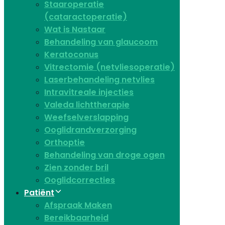
Staaroperatie
(cataractoperatie)
Wat is Nastaar
Behandeling van glaucoom
Keratoconus​
Vitrectomie (netvliesoperatie)
Laserbehandeling netvlies
Intravitreale injecties
Valeda lichttherapie
Weefselverslapping
Ooglidrandverzorging
Orthoptie
Behandeling van droge ogen
Zien zonder bril
Ooglidcorrecties
Patiënt
Afspraak Maken
Bereikbaarheid