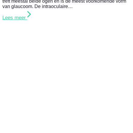
treft meestal beide ogen en is de meest voorkomende vorm
van glaucoom. De intraoculaire…
Lees meer