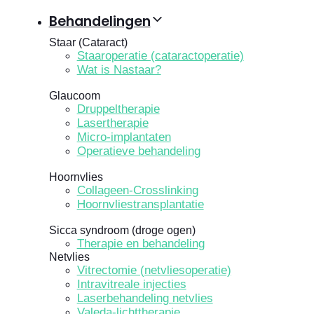
Behandelingen
Staar (Cataract)
Staaroperatie (cataractoperatie)
Wat is Nastaar?
Glaucoom
Druppeltherapie
Lasertherapie
Micro-implantaten
Operatieve behandeling
Hoornvlies
Collageen-Crosslinking
Hoornvliestransplantatie
Sicca syndroom (droge ogen)
Therapie en behandeling
Netvlies
Vitrectomie (netvliesoperatie)
Intravitreale injecties
Laserbehandeling netvlies
Valeda-lichttherapie