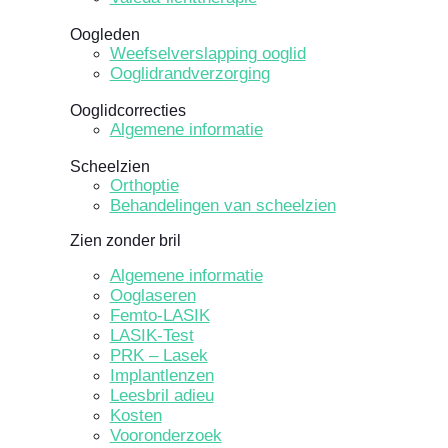
Oogleden
Weefselverslapping ooglid
Ooglidrandverzorging
Ooglidcorrecties
Algemene informatie
Scheelzien
Orthoptie
Behandelingen van scheelzien
Zien zonder bril
Algemene informatie
Ooglaseren
Femto-LASIK
LASIK-Test
PRK – Lasek
Implantlenzen
Leesbril adieu
Kosten
Vooronderzoek