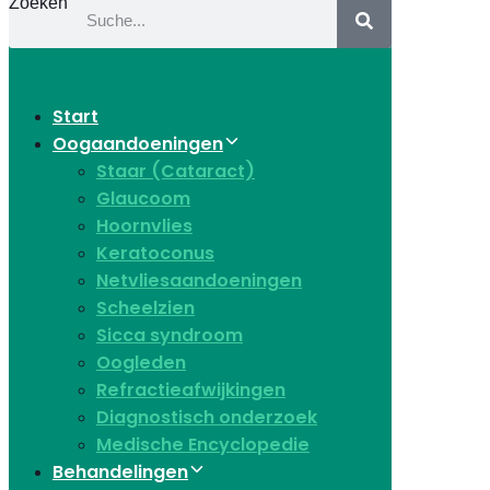
Zoeken
Start
Oogaandoeningen
Staar (Cataract)
Glaucoom
Hoornvlies
Keratoconus
Netvliesaandoeningen
Scheelzien
Sicca syndroom
Oogleden
Refractieafwijkingen
Diagnostisch onderzoek
Medische Encyclopedie
Behandelingen