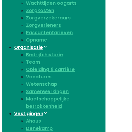
Wachttijden oogarts
Zorgkosten
Zorgverzekeraars
Zorgverleners
Passantentarieven
Opname
Organisatie
Bedrijfshistorie
Team
Opleiding & carrière
Vacatures
Wetenschap
Samenwerkingen
Maatschappelijke
betrokkenheid
Vestigingen
Ahaus
Denekamp