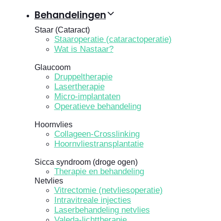
Behandelingen
Staar (Cataract)
Staaroperatie (cataractoperatie)
Wat is Nastaar?
Glaucoom
Druppeltherapie
Lasertherapie
Micro-implantaten
Operatieve behandeling
Hoornvlies
Collageen-Crosslinking
Hoornvliestransplantatie
Sicca syndroom (droge ogen)
Therapie en behandeling
Netvlies
Vitrectomie (netvliesoperatie)
Intravitreale injecties
Laserbehandeling netvlies
Valeda-lichttherapie