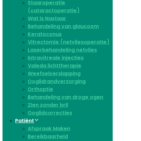
Staaroperatie
(cataractoperatie)
Wat is Nastaar
Behandeling van glaucoom
Keratoconus​
Vitrectomie (netvliesoperatie)
Laserbehandeling netvlies
Intravitreale injecties
Valeda lichttherapie
Weefselverslapping
Ooglidrandverzorging
Orthoptie
Behandeling van droge ogen
Zien zonder bril
Ooglidcorrecties
Patiënt
Afspraak Maken
Bereikbaarheid