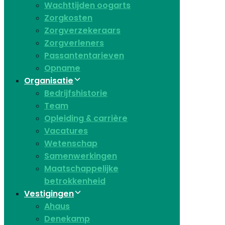
Wachttijden oogarts
Zorgkosten
Zorgverzekeraars
Zorgverleners
Passantentarieven
Opname
Organisatie
Bedrijfshistorie
Team
Opleiding & carrière
Vacatures
Wetenschap
Samenwerkingen
Maatschappelijke
betrokkenheid
Vestigingen
Ahaus
Denekamp