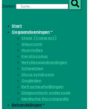
Zoeken
Start
Oogaandoeningen
Staar (Cataract)
Glaucoom
Hoornvlies
Keratoconus
Netvliesaandoeningen
Scheelzien
Sicca syndroom
Oogleden
Refractieafwijkingen
Diagnostisch onderzoek
Medische Encyclopedie
Behandelingen