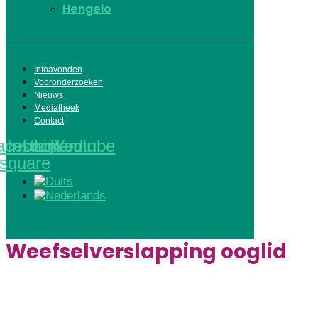
Hengelo
Infoavonden
Vooronderzoeken
Nieuws
Mediatheek
Contact
acebook-
Instagram
Linkedin
Youtube
square
Weefselverslapping ooglid