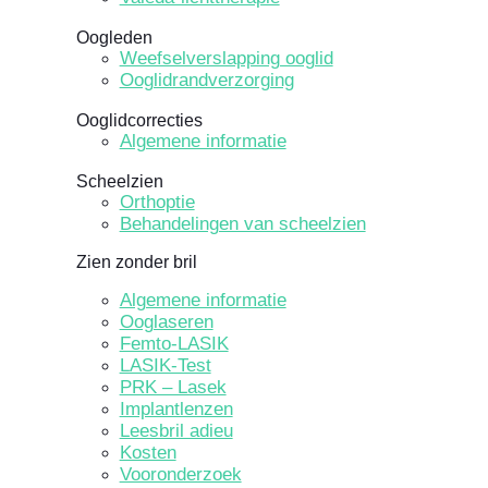
Oogleden
Weefselverslapping ooglid
Ooglidrandverzorging
Ooglidcorrecties
Algemene informatie
Scheelzien
Orthoptie
Behandelingen van scheelzien
Zien zonder bril
Algemene informatie
Ooglaseren
Femto-LASIK
LASIK-Test
PRK – Lasek
Implantlenzen
Leesbril adieu
Kosten
Vooronderzoek