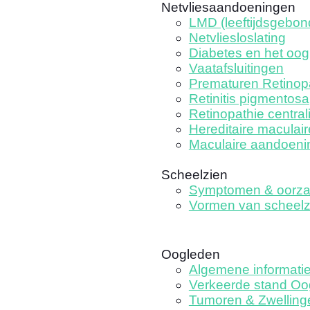
Netvliesaandoeningen
LMD (leeftijdsgebo
Netvliesloslating
Diabetes en het oog
Vaatafsluitingen
Prematuren Retinop
Retinitis pigmentosa
Retinopathie central
Hereditaire maculair
Maculaire aandoeni
Scheelzien
Symptomen & oorz
Vormen van scheelz
Oogleden
Algemene informati
Verkeerde stand Oo
Tumoren & Zwelling