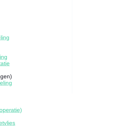
ling
ing
atie
ogen)
eling
operatie)
tvlies