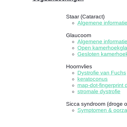
Staar (Cataract)
Algemene informati
Glaucoom
Algemene informati
Open kamerhoekgl
Gesloten kamerhoe
Hoornvlies
Dystrofie van Fuchs
keratoconus
map-dot-fingerprint d
stromale dystrofie
Sicca syndroom (droge 
Symptomen & oorz