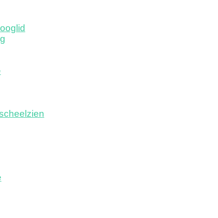
ooglid
ng
e
scheelzien
e