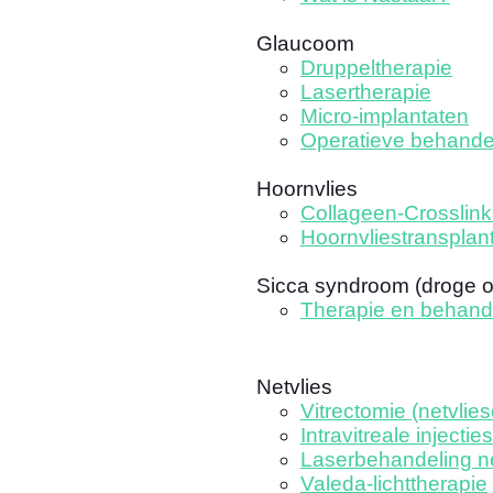
Glaucoom
Druppeltherapie
Lasertherapie
Micro-implantaten
Operatieve behande
Hoornvlies
Collageen-Crosslink
Hoornvliestransplant
Sicca syndroom (droge 
Therapie en behand
Netvlies
Vitrectomie (netvlies
Intravitreale injecties
Laserbehandeling ne
Valeda-lichttherapie