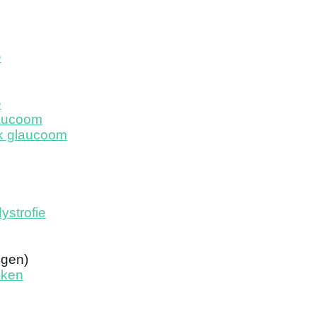
e
e
aucoom
k glaucoom
ystrofie
ogen)
aken