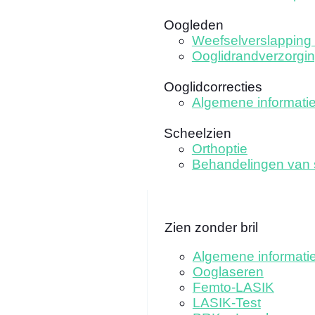
Oogleden
Weefselverslapping 
Ooglidrandverzorgi
Ooglidcorrecties
Algemene informati
Scheelzien
Orthoptie
Behandelingen van 
Zien zonder bril
Algemene informati
Ooglaseren
Femto-LASIK
LASIK-Test