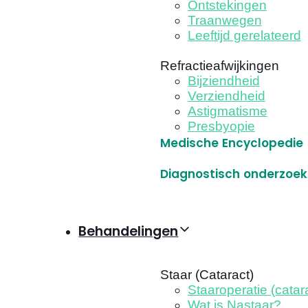
Ontstekingen
Traanwegen
Leeftijd gerelateerd
Refractieafwijkingen
Bijziendheid
Verziendheid
Astigmatisme
Presbyopie
Medische Encyclopedie
Diagnostisch onderzoek
Behandelingen
Staar (Cataract)
Staaroperatie (catar
Wat is Nastaar?