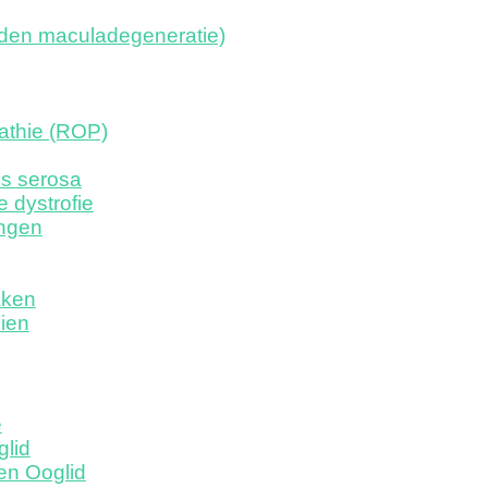
nden maculadegeneratie)
athie (ROP)
is serosa
e dystrofie
ngen
aken
ien
e
glid
en Ooglid