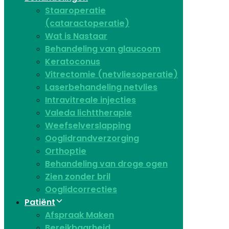
Staaroperatie
(cataractoperatie)
Wat is Nastaar
Behandeling van glaucoom
Keratoconus​
Vitrectomie (netvliesoperatie)
Laserbehandeling netvlies
Intravitreale injecties
Valeda lichttherapie
Weefselverslapping
Ooglidrandverzorging
Orthoptie
Behandeling van droge ogen
Zien zonder bril
Ooglidcorrecties
Patiënt
Afspraak Maken
Bereikbaarheid