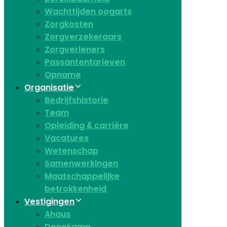
Wachttijden oogarts
Zorgkosten
Zorgverzekeraars
Zorgverleners
Passantentarieven
Opname
Organisatie
Bedrijfshistorie
Team
Opleiding & carrière
Vacatures
Wetenschap
Samenwerkingen
Maatschappelijke
betrokkenheid
Vestigingen
Ahaus
Denekamp