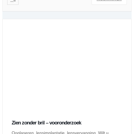
Zien zonder bril – vooronderzoek
Ooglaseren, lensimplantatie, lensvervanging. Wilt u