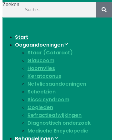
Zoeken
Start
Oogaandoeningen
Staar (Cataract)
Glaucoom
Hoornvlies
Keratoconus
Netvliesaandoeningen
Scheelzien
Sicca syndroom
Oogleden
Refractieafwijkingen
Diagnostisch onderzoek
Medische Encyclopedie
Behandelingen