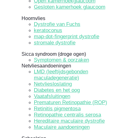
Open kamerhoekglaucoom
Gesloten kamerhoek glaucoom
Hoornvlies
Dystrofie van Fuchs
keratoconus
map-dot-fingerprint dystrofie
stromale dystrofie
Sicca syndroom (droge ogen)
Symptomen & oorzaken
Netvliesaandoeningen
LMD (leeftijdsgebonden
maculadegeneratie)
Netvliesloslating
Diabetes en het oog
Vaatafsluitingen
Prematuren Retinopathie (ROP)
Retinitis pigmentosa
Retinopathie centralis serosa
Hereditaire maculaire dystrofie
Maculaire aandoeningen