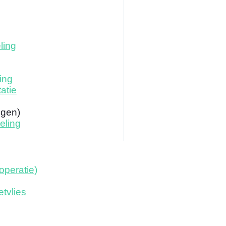
ling
ing
atie
ogen)
eling
operatie)
tvlies