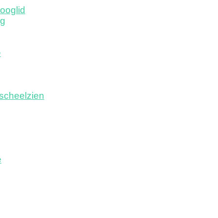
ooglid
ng
e
scheelzien
e