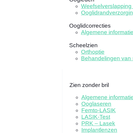
Weefselverslapping 
Ooglidrandverzorgi
Ooglidcorrecties
Algemene informati
Scheelzien
Orthoptie
Behandelingen van 
Zien zonder bril
Algemene informati
Ooglaseren
Femto-LASIK
LASIK-Test
PRK – Lasek
Implantlenzen