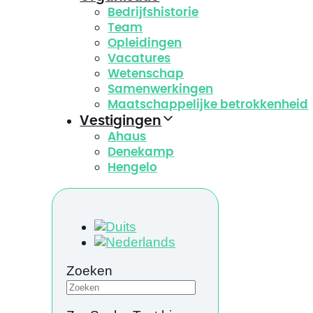
Bedrijfshistorie
Team
Opleidingen
Vacatures
Wetenschap
Samenwerkingen
Maatschappelijke betrokkenheid
Vestigingen
Ahaus
Denekamp
Hengelo
Zoeken