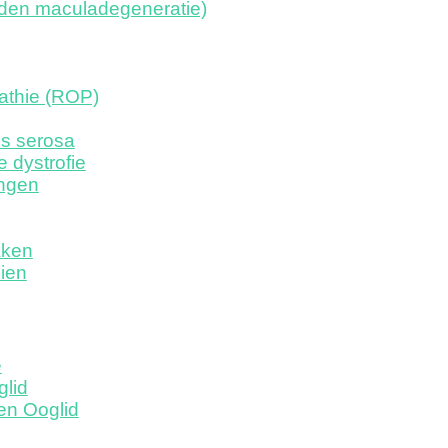
nden maculadegeneratie)
athie (ROP)
is serosa
e dystrofie
ngen
aken
ien
e
glid
en Ooglid