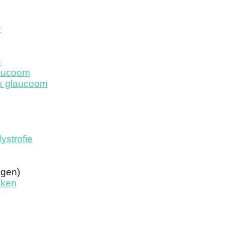
e
e
aucoom
k glaucoom
ystrofie
ogen)
aken