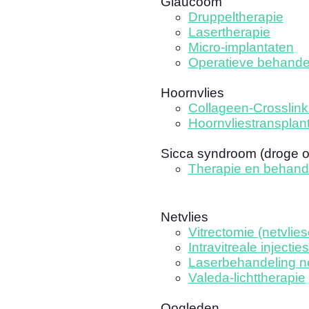
Glaucoom
Druppeltherapie
Lasertherapie
Micro-implantaten
Operatieve behande
Hoornvlies
Collageen-Crosslink
Hoornvliestransplant
Sicca syndroom (droge 
Therapie en behand
Netvlies
Vitrectomie (netvlies
Intravitreale injecties
Laserbehandeling ne
Valeda-lichttherapie
Oogleden