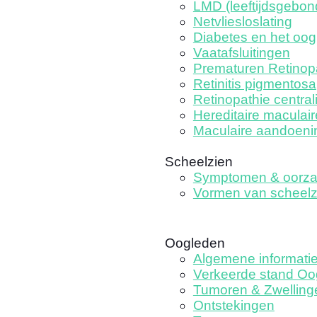
LMD (leeftijdsgebo
Netvliesloslating
Diabetes en het oog
Vaatafsluitingen
Prematuren Retinop
Retinitis pigmentosa
Retinopathie central
Hereditaire maculair
Maculaire aandoeni
Scheelzien
Symptomen & oorz
Vormen van scheelz
Oogleden
Algemene informati
Verkeerde stand Oo
Tumoren & Zwelling
Ontstekingen