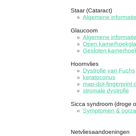
Staar (Cataract)
Algemene informati
Glaucoom
Algemene informati
Open kamerhoekgl
Gesloten kamerhoe
Hoornvlies
Dystrofie van Fuchs
keratoconus
map-dot-fingerprint d
stromale dystrofie
Sicca syndroom (droge 
Symptomen & oorz
Netvliesaandoeningen