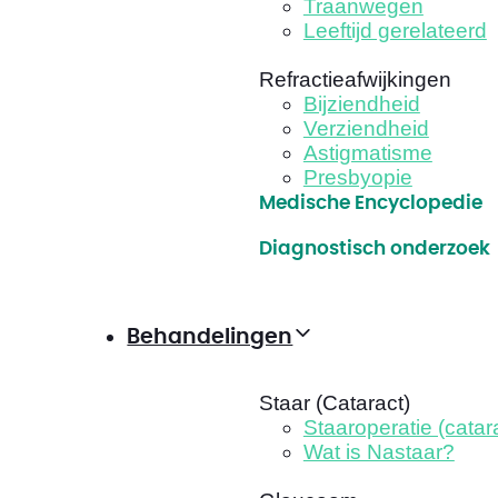
Traanwegen
Leeftijd gerelateerd
Refractieafwijkingen
Bijziendheid
Verziendheid
Astigmatisme
Presbyopie
Medische Encyclopedie
Diagnostisch onderzoek
Behandelingen
Staar (Cataract)
Staaroperatie (catar
Wat is Nastaar?