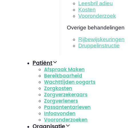
Leesbril adieu
Kosten
Vooronderzoek
Overige behandelingen
Rijbewijskeuringen
Druppelinstructie
Patiënt
Afspraak Maken
Bereikbaarheid
Wachttijden oogarts
Zorgkosten
Zorgverzekeraars
Zorgverleners
Passantentarieven
Infoavonden
Vooronderzoeken
Organisatie