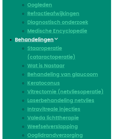
Oogleden
Refractieafwijkingen
Diagnostisch onderzoek
Medische Encyclopedie
Behandelingen
Staaroperatie
(cataractoperatie)
Wat is Nastaar
Behandeling van glaucoom
Keratoconus​
Vitrectomie (netvliesoperatie)
Laserbehandeling netvlies
Intravitreale injecties
Valeda lichttherapie
Weefselverslapping
Ooglidrandverzorging