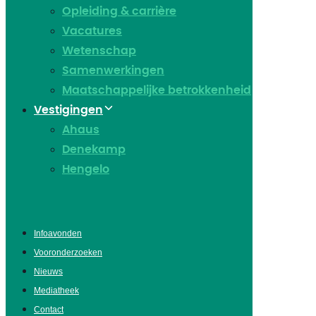
Opleiding & carrière
Vacatures
Wetenschap
Samenwerkingen
Maatschappelijke betrokkenheid
Vestigingen
Ahaus
Denekamp
Hengelo
Infoavonden
Vooronderzoeken
Nieuws
Mediatheek
Contact