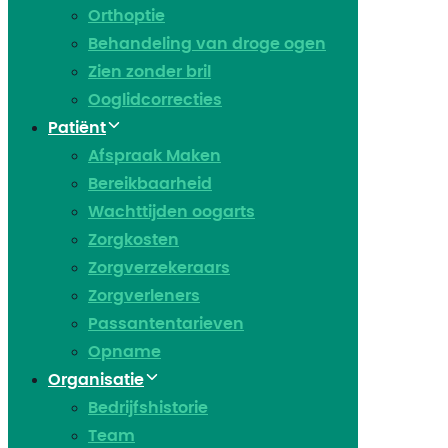
Orthoptie
Behandeling van droge ogen
Zien zonder bril
Ooglidcorrecties
Patiënt
Afspraak Maken
Bereikbaarheid
Wachttijden oogarts
Zorgkosten
Zorgverzekeraars
Zorgverleners
Passantentarieven
Opname
Organisatie
Bedrijfshistorie
Team