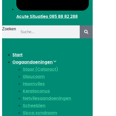
Acute Situaties
085 88 82 288
Zoeken
Start
Oogaandoeningen
Staar (Cataract)
Glaucoom
Hoornvlies
Keratoconus
Netvliesaandoeningen
Scheelzien
Sicca syndroom