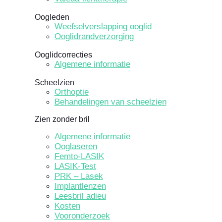
Oogleden
Weefselverslapping ooglid
Ooglidrandverzorging
Ooglidcorrecties
Algemene informatie
Scheelzien
Orthoptie
Behandelingen van scheelzien
Zien zonder bril
Algemene informatie
Ooglaseren
Femto-LASIK
LASIK-Test
PRK – Lasek
Implantlenzen
Leesbril adieu
Kosten
Vooronderzoek