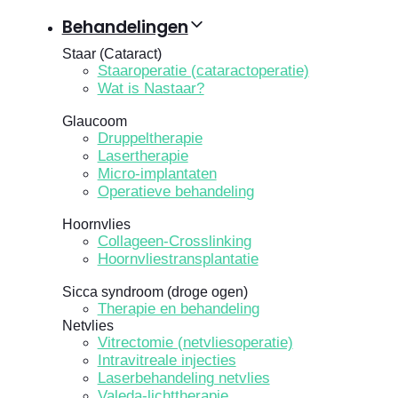
Behandelingen
Staar (Cataract)
Staaroperatie (cataractoperatie)
Wat is Nastaar?
Glaucoom
Druppeltherapie
Lasertherapie
Micro-implantaten
Operatieve behandeling
Hoornvlies
Collageen-Crosslinking
Hoornvliestransplantatie
Sicca syndroom (droge ogen)
Therapie en behandeling
Netvlies
Vitrectomie (netvliesoperatie)
Intravitreale injecties
Laserbehandeling netvlies
Valeda-lichttherapie