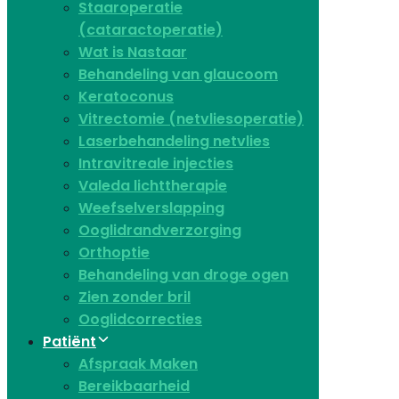
Staaroperatie
(cataractoperatie)
Wat is Nastaar
Behandeling van glaucoom
Keratoconus​
Vitrectomie (netvliesoperatie)
Laserbehandeling netvlies
Intravitreale injecties
Valeda lichttherapie
Weefselverslapping
Ooglidrandverzorging
Orthoptie
Behandeling van droge ogen
Zien zonder bril
Ooglidcorrecties
Patiënt
Afspraak Maken
Bereikbaarheid