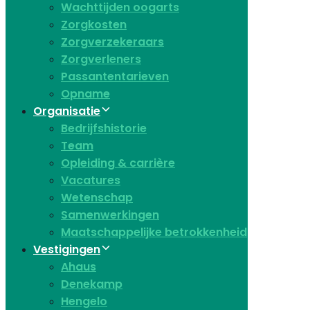
Wachttijden oogarts
Zorgkosten
Zorgverzekeraars
Zorgverleners
Passantentarieven
Opname
Organisatie
Bedrijfshistorie
Team
Opleiding & carrière
Vacatures
Wetenschap
Samenwerkingen
Maatschappelijke betrokkenheid
Vestigingen
Ahaus
Denekamp
Hengelo