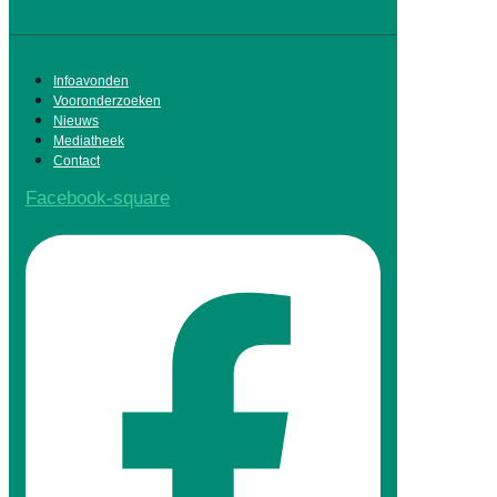
Infoavonden
Vooronderzoeken
Nieuws
Mediatheek
Contact
Facebook-square