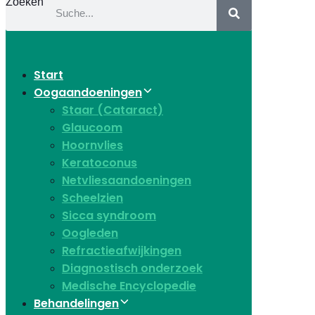
Zoeken
Start
Oogaandoeningen
Staar (Cataract)
Glaucoom
Hoornvlies
Keratoconus
Netvliesaandoeningen
Scheelzien
Sicca syndroom
Oogleden
Refractieafwijkingen
Diagnostisch onderzoek
Medische Encyclopedie
Behandelingen