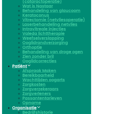
(cataractoperatie)
Wat is Nastaar
Behandeling van glaucoom
Keratoconus​
Vitrectomie (netvliesoperatie)
Laserbehandeling netvlies
Intravitreale injecties
Valeda lichttherapie
Weefselverslapping
Ooglidrandverzorging
Orthoptie
Behandeling van droge ogen
Zien zonder bril
Ooglidcorrecties
Patiënt
Afspraak Maken
Bereikbaarheid
Wachttijden oogarts
Zorgkosten
Zorgverzekeraars
Zorgverleners
Passantentarieven
Opname
Organisatie
Bedrijfshistorie