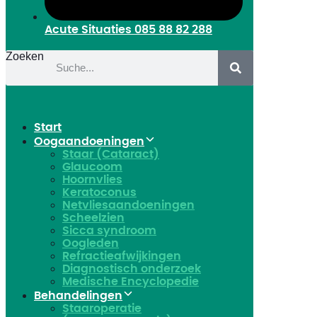
Acute Situaties
085 88 82 288
Zoeken
Start
Oogaandoeningen
Staar (Cataract)
Glaucoom
Hoornvlies
Keratoconus
Netvliesaandoeningen
Scheelzien
Sicca syndroom
Oogleden
Refractieafwijkingen
Diagnostisch onderzoek
Medische Encyclopedie
Behandelingen
Staaroperatie