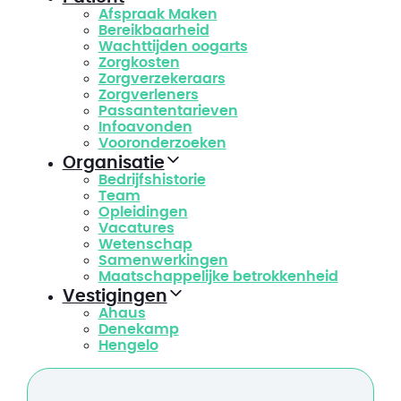
Afspraak Maken
Bereikbaarheid
Wachttijden oogarts
Zorgkosten
Zorgverzekeraars
Zorgverleners
Passantentarieven
Infoavonden
Vooronderzoeken
Organisatie
Bedrijfshistorie
Team
Opleidingen
Vacatures
Wetenschap
Samenwerkingen
Maatschappelijke betrokkenheid
Vestigingen
Ahaus
Denekamp
Hengelo