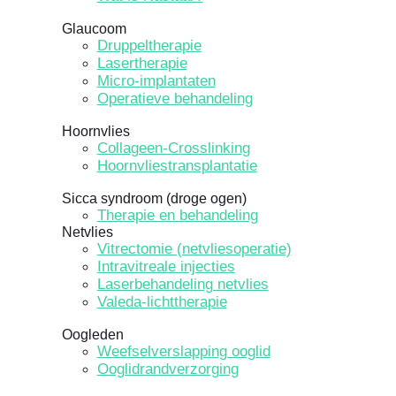
Glaucoom
Druppeltherapie
Lasertherapie
Micro-implantaten
Operatieve behandeling
Hoornvlies
Collageen-Crosslinking
Hoornvliestransplantatie
Sicca syndroom (droge ogen)
Therapie en behandeling
Netvlies
Vitrectomie (netvliesoperatie)
Intravitreale injecties
Laserbehandeling netvlies
Valeda-lichttherapie
Oogleden
Weefselverslapping ooglid
Ooglidrandverzorging