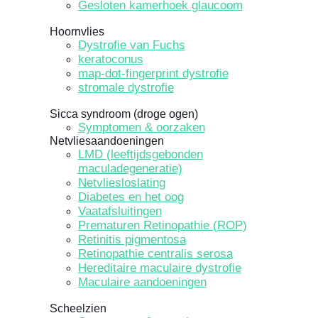
Gesloten kamerhoek glaucoom
Hoornvlies
Dystrofie van Fuchs
keratoconus
map-dot-fingerprint dystrofie
stromale dystrofie
Sicca syndroom (droge ogen)
Symptomen & oorzaken
Netvliesaandoeningen
LMD (leeftijdsgebonden
maculadegeneratie)
Netvliesloslating
Diabetes en het oog
Vaatafsluitingen
Prematuren Retinopathie (ROP)
Retinitis pigmentosa
Retinopathie centralis serosa
Hereditaire maculaire dystrofie
Maculaire aandoeningen
Scheelzien