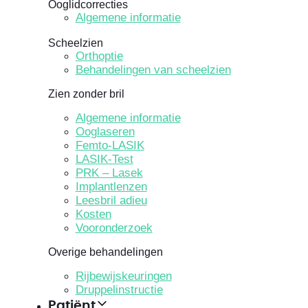
Ooglidcorrecties
Algemene informatie
Scheelzien
Orthoptie
Behandelingen van scheelzien
Zien zonder bril
Algemene informatie
Ooglaseren
Femto-LASIK
LASIK-Test
PRK – Lasek
Implantlenzen
Leesbril adieu
Kosten
Vooronderzoek
Overige behandelingen
Rijbewijskeuringen
Druppelinstructie
Patiënt