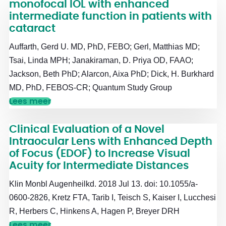
monofocal IOL with enhanced
intermediate function in patients with
cataract
Auffarth, Gerd U. MD, PhD, FEBO; Gerl, Matthias MD;
Tsai, Linda MPH; Janakiraman, D. Priya OD, FAAO;
Jackson, Beth PhD; Alarcon, Aixa PhD; Dick, H. Burkhard
MD, PhD, FEBOS-CR; Quantum Study Group
Lees meer
Clinical Evaluation of a Novel
Intraocular Lens with Enhanced Depth
of Focus (EDOF) to Increase Visual
Acuity for Intermediate Distances
Klin Monbl Augenheilkd. 2018 Jul 13. doi: 10.1055/a-
0600-2826, Kretz FTA, Tarib I, Teisch S, Kaiser I, Lucchesi
R, Herbers C, Hinkens A, Hagen P, Breyer DRH
Lees meer