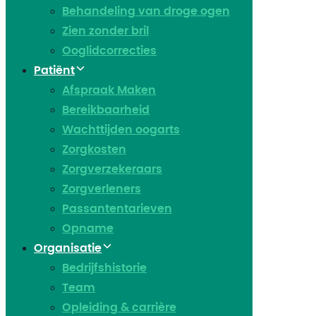
Behandeling van droge ogen
Zien zonder bril
Ooglidcorrecties
Patiënt
Afspraak Maken
Bereikbaarheid
Wachttijden oogarts
Zorgkosten
Zorgverzekeraars
Zorgverleners
Passantentarieven
Opname
Organisatie
Bedrijfshistorie
Team
Opleiding & carrière