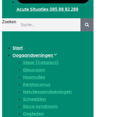
Acute Situaties
085 88 82 288
Zoeken
Start
Oogaandoeningen
Staar (Cataract)
Glaucoom
Hoornvlies
Keratoconus
Netvliesaandoeningen
Scheelzien
Sicca syndroom
Oogleden