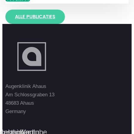
ALLE PUBLICATIES
Augenklinik Ahaus
Am Schlossgraben 13
48683 Ahaus
Germany
cebook-
Instagram
Linkedin
Youtube