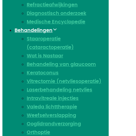
Refractieafwijkingen
Diagnostisch onderzoek
Medische Encyclopedie
Behandelingen
Staaroperatie
(cataractoperatie)
Wat is Nastaar
Behandeling van glaucoom
Keratoconus​
Vitrectomie (netvliesoperatie)
Laserbehandeling netvlies
Intravitreale injecties
Valeda lichttherapie
Weefselverslapping
Ooglidrandverzorging
Orthoptie