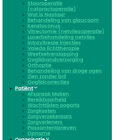
Staaroperatie
(cataractoperatie)
Wat is Nastaar
Behandeling van glaucoom
Keratoconus​
Vitrectomie (netvliesoperatie)
Laserbehandeling netvlies
Intravitreale injecties
Valeda lichttherapie
Weefselverslapping
Ooglidrandverzorging
Orthoptie
Behandeling van droge ogen
Zien zonder bril
Ooglidcorrecties
Patiënt
Afspraak Maken
Bereikbaarheid
Wachttijden oogarts
Zorgkosten
Zorgverzekeraars
Zorgverleners
Passantentarieven
Opname
Organisatie