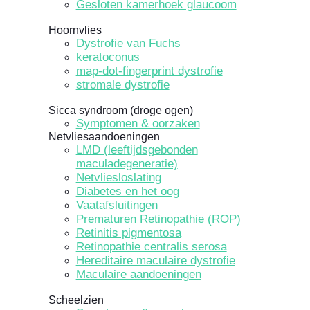
Gesloten kamerhoek glaucoom
Hoornvlies
Dystrofie van Fuchs
keratoconus
map-dot-fingerprint dystrofie
stromale dystrofie
Sicca syndroom (droge ogen)
Symptomen & oorzaken
Netvliesaandoeningen
LMD (leeftijdsgebonden
maculadegeneratie)
Netvliesloslating
Diabetes en het oog
Vaatafsluitingen
Prematuren Retinopathie (ROP)
Retinitis pigmentosa
Retinopathie centralis serosa
Hereditaire maculaire dystrofie
Maculaire aandoeningen
Scheelzien