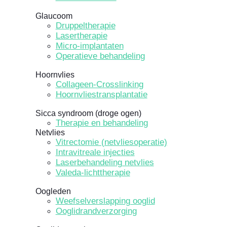
Glaucoom
Druppeltherapie
Lasertherapie
Micro-implantaten
Operatieve behandeling
Hoornvlies
Collageen-Crosslinking
Hoornvliestransplantatie
Sicca syndroom (droge ogen)
Therapie en behandeling
Netvlies
Vitrectomie (netvliesoperatie)
Intravitreale injecties
Laserbehandeling netvlies
Valeda-lichttherapie
Oogleden
Weefselverslapping ooglid
Ooglidrandverzorging