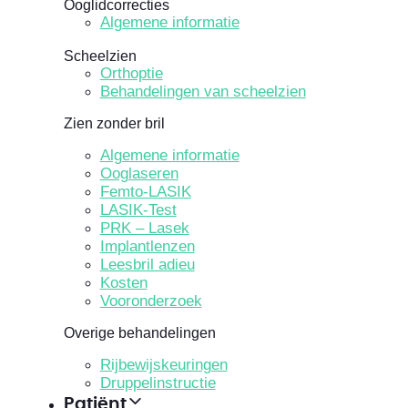
Ooglidcorrecties
Algemene informatie
Scheelzien
Orthoptie
Behandelingen van scheelzien
Zien zonder bril
Algemene informatie
Ooglaseren
Femto-LASIK
LASIK-Test
PRK – Lasek
Implantlenzen
Leesbril adieu
Kosten
Vooronderzoek
Overige behandelingen
Rijbewijskeuringen
Druppelinstructie
Patiënt