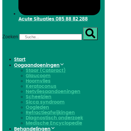
Acute Situaties
085 88 82 288
Zoeken
Start
Oogaandoeningen
Staar (Cataract)
Glaucoom
Hoornvlies
Keratoconus
Netvliesaandoeningen
Scheelzien
Sicca syndroom
Oogleden
Refractieafwijkingen
Diagnostisch onderzoek
Medische Encyclopedie
Behandelingen