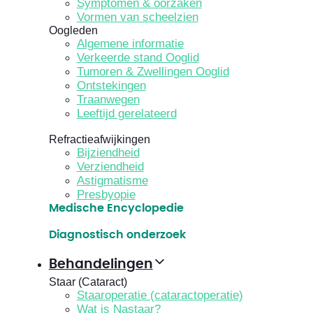
Symptomen & oorzaken
Vormen van scheelzien
Oogleden
Algemene informatie
Verkeerde stand Ooglid
Tumoren & Zwellingen Ooglid
Ontstekingen
Traanwegen
Leeftijd gerelateerd
Refractieafwijkingen
Bijziendheid
Verziendheid
Astigmatisme
Presbyopie
Medische Encyclopedie
Diagnostisch onderzoek
Behandelingen
Staar (Cataract)
Staaroperatie (cataractoperatie)
Wat is Nastaar?