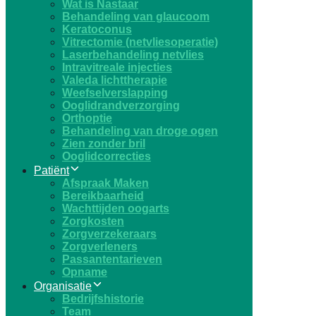
Wat is Nastaar
Behandeling van glaucoom
Keratoconus​
Vitrectomie (netvliesoperatie)
Laserbehandeling netvlies
Intravitreale injecties
Valeda lichttherapie
Weefselverslapping
Ooglidrandverzorging
Orthoptie
Behandeling van droge ogen
Zien zonder bril
Ooglidcorrecties
Patiënt
Afspraak Maken
Bereikbaarheid
Wachttijden oogarts
Zorgkosten
Zorgverzekeraars
Zorgverleners
Passantentarieven
Opname
Organisatie
Bedrijfshistorie
Team