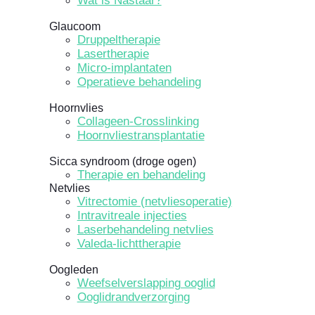
Wat is Nastaar?
Glaucoom
Druppeltherapie
Lasertherapie
Micro-implantaten
Operatieve behandeling
Hoornvlies
Collageen-Crosslinking
Hoornvliestransplantatie
Sicca syndroom (droge ogen)
Therapie en behandeling
Netvlies
Vitrectomie (netvliesoperatie)
Intravitreale injecties
Laserbehandeling netvlies
Valeda-lichttherapie
Oogleden
Weefselverslapping ooglid
Ooglidrandverzorging