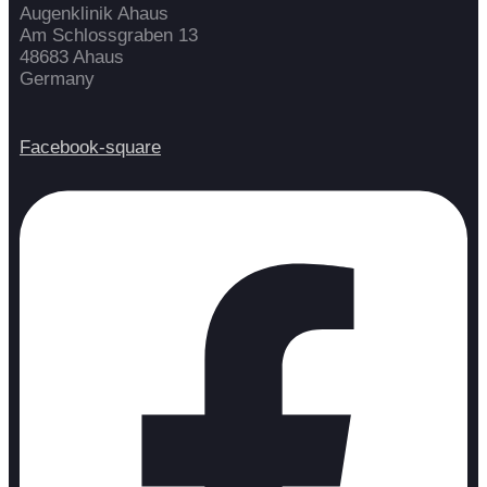
Augenklinik Ahaus
Am Schlossgraben 13
48683 Ahaus
Germany
Facebook-square