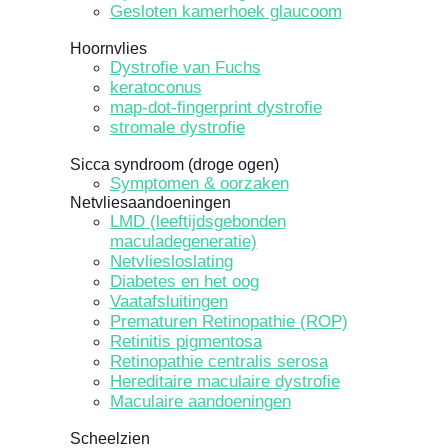
Gesloten kamerhoek glaucoom
Hoornvlies
Dystrofie van Fuchs
keratoconus
map-dot-fingerprint dystrofie
stromale dystrofie
Sicca syndroom (droge ogen)
Symptomen & oorzaken
Netvliesaandoeningen
LMD (leeftijdsgebonden
maculadegeneratie)
Netvliesloslating
Diabetes en het oog
Vaatafsluitingen
Prematuren Retinopathie (ROP)
Retinitis pigmentosa
Retinopathie centralis serosa
Hereditaire maculaire dystrofie
Maculaire aandoeningen
Scheelzien