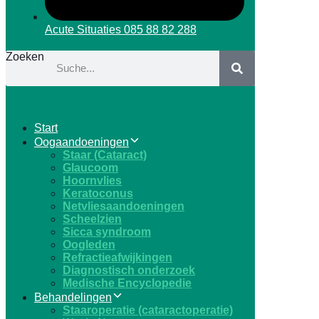
Acute Situaties
085 88 82 288
Zoeken
Start
Oogaandoeningen
Staar (Cataract)
Glaucoom
Hoornvlies
Keratoconus
Netvliesaandoeningen
Scheelzien
Sicca syndroom
Oogleden
Refractieafwijkingen
Diagnostisch onderzoek
Medische Encyclopedie
Behandelingen
Staaroperatie (cataractoperatie)