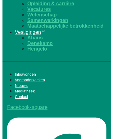
Opleiding & carrière
Vacatures
Wetenschap
Samenwerkingen
Maatschappelijke betrokkenheid
Vestigingen
Ahaus
Denekamp
Hengelo
Infoavonden
Vooronderzoeken
Nieuws
Mediatheek
Contact
Facebook-square