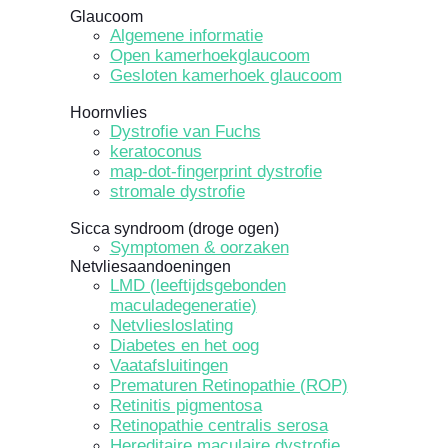
Glaucoom
Algemene informatie
Open kamerhoekglaucoom
Gesloten kamerhoek glaucoom
Hoornvlies
Dystrofie van Fuchs
keratoconus
map-dot-fingerprint dystrofie
stromale dystrofie
Sicca syndroom (droge ogen)
Symptomen & oorzaken
Netvliesaandoeningen
LMD (leeftijdsgebonden
maculadegeneratie)
Netvliesloslating
Diabetes en het oog
Vaatafsluitingen
Prematuren Retinopathie (ROP)
Retinitis pigmentosa
Retinopathie centralis serosa
Hereditaire maculaire dystrofie