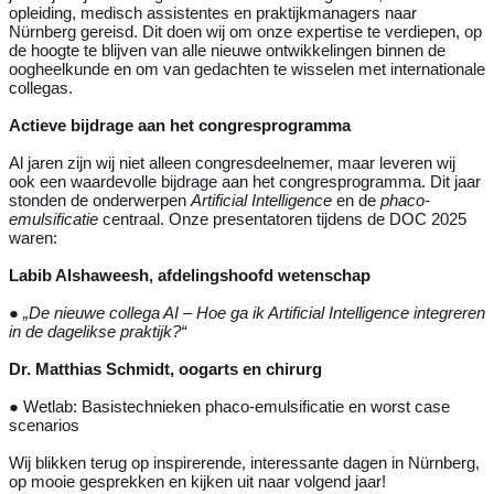
opleiding, medisch assistentes en praktijkmanagers naar
Nürnberg gereisd. Dit doen wij om onze expertise te verdiepen, op
de hoogte te blijven van alle nieuwe ontwikkelingen binnen de
oogheelkunde en om van gedachten te wisselen met internationale
collegas.
Actieve bijdrage aan het congresprogramma
Al jaren zijn wij niet alleen congresdeelnemer, maar leveren wij
ook een waardevolle bijdrage aan het congresprogramma. Dit jaar
stonden de onderwerpen
Artificial Intelligence
en de
phaco-
emulsificatie
centraal. Onze presentatoren tijdens de DOC 2025
waren:
Labib Alshaweesh, afdelingshoofd wetenschap
●
„De nieuwe collega AI – Hoe ga ik Artificial Intelligence integreren
in de dagelikse praktijk?“
Dr. Matthias Schmidt, oogarts en chirurg
● Wetlab: Basistechnieken phaco-emulsificatie en worst case
scenarios
Wij blikken terug op inspirerende, interessante dagen in Nürnberg,
op mooie gesprekken en kijken uit naar volgend jaar!