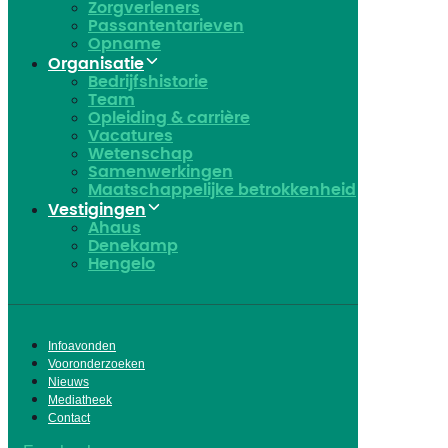
Zorgverleners
Passantentarieven
Opname
Organisatie
Bedrijfshistorie
Team
Opleiding & carrière
Vacatures
Wetenschap
Samenwerkingen
Maatschappelijke betrokkenheid
Vestigingen
Ahaus
Denekamp
Hengelo
Infoavonden
Vooronderzoeken
Nieuws
Mediatheek
Contact