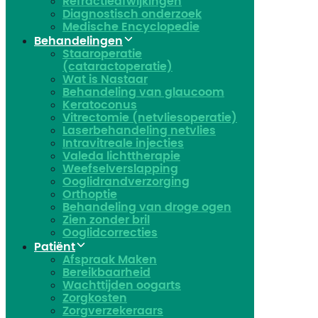
Refractieafwijkingen
Diagnostisch onderzoek
Medische Encyclopedie
Behandelingen
Staaroperatie
(cataractoperatie)
Wat is Nastaar
Behandeling van glaucoom
Keratoconus​
Vitrectomie (netvliesoperatie)
Laserbehandeling netvlies
Intravitreale injecties
Valeda lichttherapie
Weefselverslapping
Ooglidrandverzorging
Orthoptie
Behandeling van droge ogen
Zien zonder bril
Ooglidcorrecties
Patiënt
Afspraak Maken
Bereikbaarheid
Wachttijden oogarts
Zorgkosten
Zorgverzekeraars