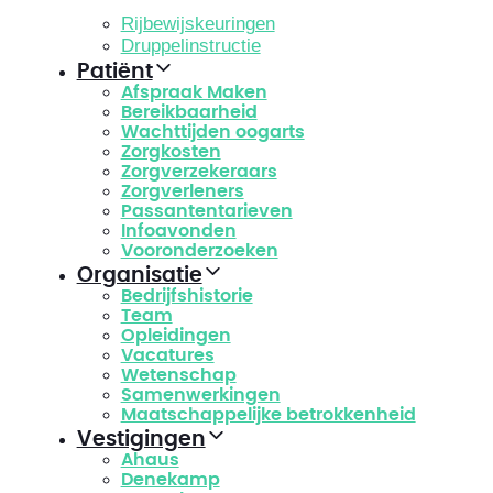
Rijbewijskeuringen
Druppelinstructie
Patiënt
Afspraak Maken
Bereikbaarheid
Wachttijden oogarts
Zorgkosten
Zorgverzekeraars
Zorgverleners
Passantentarieven
Infoavonden
Vooronderzoeken
Organisatie
Bedrijfshistorie
Team
Opleidingen
Vacatures
Wetenschap
Samenwerkingen
Maatschappelijke betrokkenheid
Vestigingen
Ahaus
Denekamp