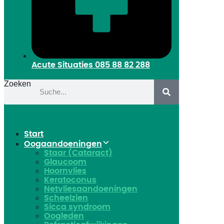
Acute Situaties
085 88 82 288
Zoeken
Start
Oogaandoeningen
Staar (Cataract)
Glaucoom
Hoornvlies
Keratoconus
Netvliesaandoeningen
Scheelzien
Sicca syndroom
Oogleden