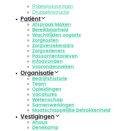
Rijbewijskeuringen
Druppelinstructie
Patiënt
Afspraak Maken
Bereikbaarheid
Wachttijden oogarts
Zorgkosten
Zorgverzekeraars
Zorgverleners
Passantentarieven
Infoavonden
Vooronderzoeken
Organisatie
Bedrijfshistorie
Team
Opleidingen
Vacatures
Wetenschap
Samenwerkingen
Maatschappelijke betrokkenheid
Vestigingen
Ahaus
Denekamp