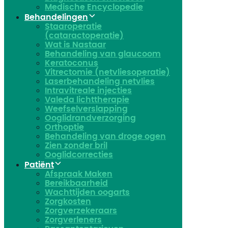
Medische Encyclopedie
Behandelingen
Staaroperatie
(cataractoperatie)
Wat is Nastaar
Behandeling van glaucoom
Keratoconus​
Vitrectomie (netvliesoperatie)
Laserbehandeling netvlies
Intravitreale injecties
Valeda lichttherapie
Weefselverslapping
Ooglidrandverzorging
Orthoptie
Behandeling van droge ogen
Zien zonder bril
Ooglidcorrecties
Patiënt
Afspraak Maken
Bereikbaarheid
Wachttijden oogarts
Zorgkosten
Zorgverzekeraars
Zorgverleners