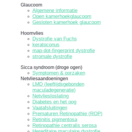
Glaucoom
Algemene informatie
Open kamerhoekglaucoom
Gesloten kamerhoek glaucoom
Hoornvlies
Dystrofie van Fuchs
keratoconus
map-dot-fingerprint dystrofie
stromale dystrofie
Sicca syndroom (droge ogen)
Symptomen & oorzaken
Netvliesaandoeningen
LMD (leeftijdsgebonden
maculadegeneratie)
Netvliesloslating
Diabetes en het oog
Vaatafsluitingen
Prematuren Retinopathie (ROP)
Retinitis pigmentosa
Retinopathie centralis serosa
Hereditaire maculaire dystrofie