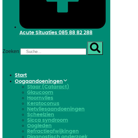
Acute Situaties
085 88 82 288
Zoeken
Start
Oogaandoeningen
Staar (Cataract)
Glaucoom
Hoornvlies
Keratoconus
Netvliesaandoeningen
Scheelzien
Sicca syndroom
Oogleden
Refractieafwijkingen
Diagnostisch onderzoek