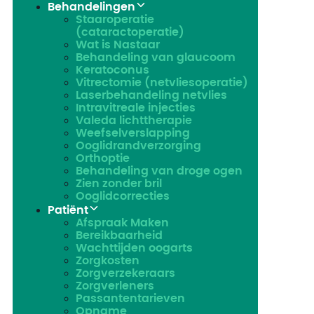
Behandelingen
Staaroperatie
(cataractoperatie)
Wat is Nastaar
Behandeling van glaucoom
Keratoconus​
Vitrectomie (netvliesoperatie)
Laserbehandeling netvlies
Intravitreale injecties
Valeda lichttherapie
Weefselverslapping
Ooglidrandverzorging
Orthoptie
Behandeling van droge ogen
Zien zonder bril
Ooglidcorrecties
Patiënt
Afspraak Maken
Bereikbaarheid
Wachttijden oogarts
Zorgkosten
Zorgverzekeraars
Zorgverleners
Passantentarieven
Opname