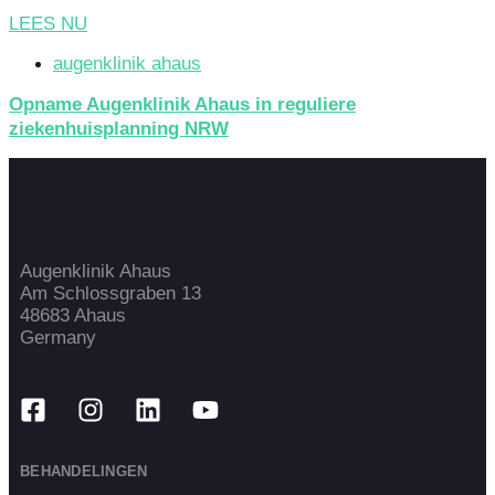
LEES NU
augenklinik ahaus
Opname Augenklinik Ahaus in reguliere
ziekenhuisplanning NRW
Augenklinik Ahaus
Am Schlossgraben 13
48683 Ahaus
Germany
BEHANDELINGEN