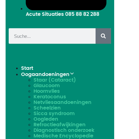
Acute Situaties
085 88 82 288
Start
Oogaandoeningen
Staar (Cataract)
Glaucoom
Hoornvlies
Keratoconus
Netvliesaandoeningen
Scheelzien
Sicca syndroom
Oogleden
Refractieafwijkingen
Diagnostisch onderzoek
Medische Encyclopedie