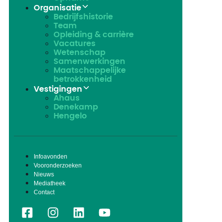
Organisatie
Bedrijfshistorie
Team
Opleiding & carrière
Vacatures
Wetenschap
Samenwerkingen
Maatschappelijke
betrokkenheid
Vestigingen
Ahaus
Denekamp
Hengelo
Infoavonden
Vooronderzoeken
Nieuws
Mediatheek
Contact