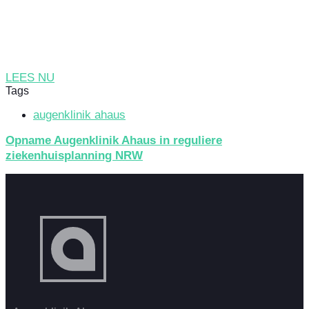
LEES NU
Tags
augenklinik ahaus
Opname Augenklinik Ahaus in reguliere
ziekenhuisplanning NRW