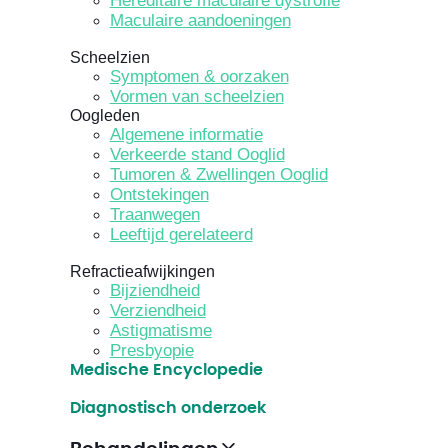
Hereditaire maculaire dystrofie
Maculaire aandoeningen
Scheelzien
Symptomen & oorzaken
Vormen van scheelzien
Oogleden
Algemene informatie
Verkeerde stand Ooglid
Tumoren & Zwellingen Ooglid
Ontstekingen
Traanwegen
Leeftijd gerelateerd
Refractieafwijkingen
Bijziendheid
Verziendheid
Astigmatisme
Presbyopie
Medische Encyclopedie
Diagnostisch onderzoek