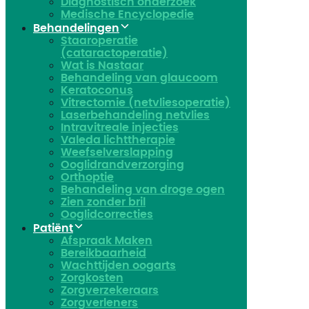
Diagnostisch onderzoek
Medische Encyclopedie
Behandelingen
Staaroperatie
(cataractoperatie)
Wat is Nastaar
Behandeling van glaucoom
Keratoconus​
Vitrectomie (netvliesoperatie)
Laserbehandeling netvlies
Intravitreale injecties
Valeda lichttherapie
Weefselverslapping
Ooglidrandverzorging
Orthoptie
Behandeling van droge ogen
Zien zonder bril
Ooglidcorrecties
Patiënt
Afspraak Maken
Bereikbaarheid
Wachttijden oogarts
Zorgkosten
Zorgverzekeraars
Zorgverleners