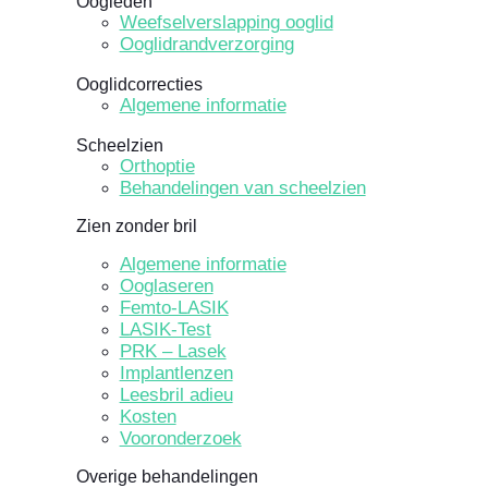
Oogleden
Weefselverslapping ooglid
Ooglidrandverzorging
Ooglidcorrecties
Algemene informatie
Scheelzien
Orthoptie
Behandelingen van scheelzien
Zien zonder bril
Algemene informatie
Ooglaseren
Femto-LASIK
LASIK-Test
PRK – Lasek
Implantlenzen
Leesbril adieu
Kosten
Vooronderzoek
Overige behandelingen