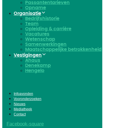
Passantentarieven
Opname
Organisatie
Bedrijfshistorie
Team
Opleiding & carrière
Vacatures
Wetenschap
Samenwerkingen
Maatschappelijke betrokkenheid
Vestigingen
Ahaus
Denekamp
Hengelo
Infoavonden
Vooronderzoeken
Nieuws
Mediatheek
Contact
Facebook-square