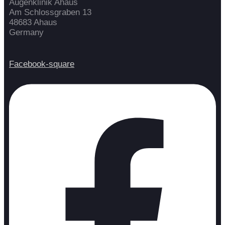
Augenklinik Ahaus
Am Schlossgraben 13
48683 Ahaus
Germany
Facebook-square