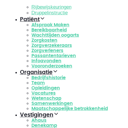
Rijbewijskeuringen
Druppelinstructie
Patiënt
Afspraak Maken
Bereikbaarheid
Wachttijden oogarts
Zorgkosten
Zorgverzekeraars
Zorgverleners
Passantentarieven
Infoavonden
Vooronderzoeken
Organisatie
Bedrijfshistorie
Team
Opleidingen
Vacatures
Wetenschap
Samenwerkingen
Maatschappelijke betrokkenheid
Vestigingen
Ahaus
Denekamp