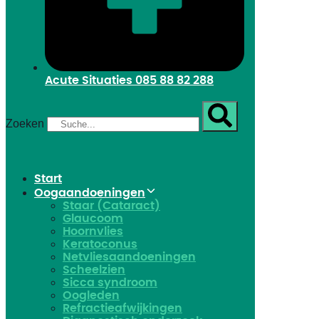
Acute Situaties
085 88 82 288
Zoeken
Start
Oogaandoeningen
Staar (Cataract)
Glaucoom
Hoornvlies
Keratoconus
Netvliesaandoeningen
Scheelzien
Sicca syndroom
Oogleden
Refractieafwijkingen