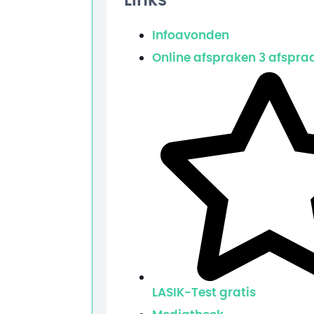
Links
Infoavonden
Online afspraken
3 afspra
LASIK-Test
gratis