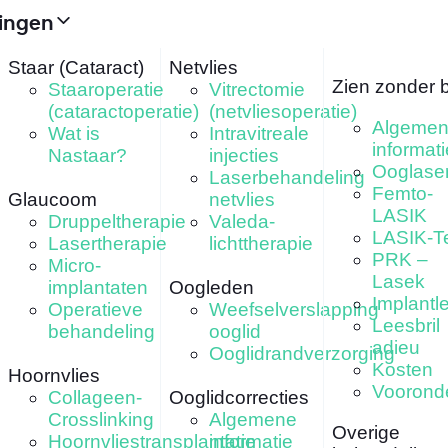
ingen
Staar (Cataract)
Netvlies
Zien zonder b
Staaroperatie
Vitrectomie
(cataractoperatie)
(netvliesoperatie)
Algeme
Wat is
Intravitreale
informati
Nastaar?
injecties
Ooglase
Laserbehandeling
Femto-
Glaucoom
netvlies
LASIK
Druppeltherapie
Valeda-
LASIK-T
Lasertherapie
lichttherapie
PRK –
Micro-
Lasek
implantaten
Oogleden
Implantl
Operatieve
Weefselverslapping
Leesbril
behandeling
ooglid
adieu
Ooglidrandverzorging
Kosten
Hoornvlies
Voorond
Collageen-
Ooglidcorrecties
Crosslinking
Algemene
Overige
Hoornvliestransplantatie
informatie