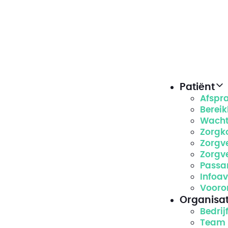
Patiënt
Afspr
Berei
Wacht
Zorgk
Zorgv
Zorgv
Passa
Infoa
Vooro
Organisat
Bedrij
Team