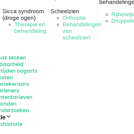
behandeling
Sicca syndroom
Scheelzien
Rijbewij
(droge ogen)
Orthoptie
Druppeli
Therapie en
Behandelingen
behandeling
van
scheelzien
aak Maken
kbaarheid
tijden oogarts
osten
erzekeraars
erleners
ntentarieven
vonden
nderzoeken
ie
fshistorie