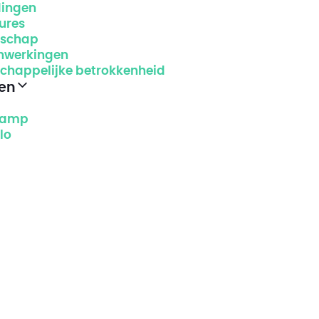
dingen
ures
schap
werkingen
chappelijke betrokkenheid
gen
s
kamp
lo