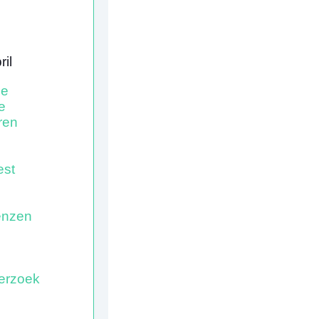
ril
ne
e
ren
est
enzen
erzoek