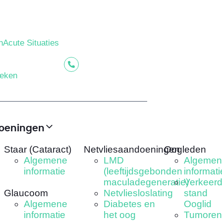
Acute Situaties
oeken
oeningen
Staar (Cataract)
Netvliesaandoeningen
Oogleden
Algemene
LMD
Algemen
informatie
(leeftijdsgebonden
informati
maculadegeneratie)
Verkeer
Glaucoom
Netvliesloslating
stand
Algemene
Diabetes en
Ooglid
informatie
het oog
Tumoren