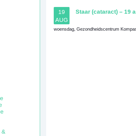
Staar (cataract) – 19 
19
AUG
woensdag
,
Gezondheidscentrum Kompa
e
e
de
 &