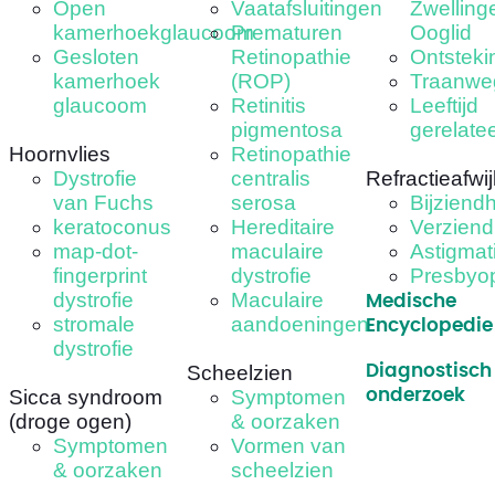
Open
Vaatafsluitingen
Zwelling
kamerhoekglaucoom
Prematuren
Ooglid
Gesloten
Retinopathie
Ontsteki
kamerhoek
(ROP)
Traanwe
glaucoom
Retinitis
Leeftijd
pigmentosa
gerelate
Hoornvlies
Retinopathie
Dystrofie
centralis
Refractieafwi
van Fuchs
serosa
Bijziend
keratoconus
Hereditaire
Verziend
map-dot-
maculaire
Astigma
fingerprint
dystrofie
Presbyo
dystrofie
Maculaire
Medische
stromale
aandoeningen
Encyclopedie
dystrofie
Scheelzien
Diagnostisch
Sicca syndroom
Symptomen
onderzoek
(droge ogen)
& oorzaken
Symptomen
Vormen van
& oorzaken
scheelzien