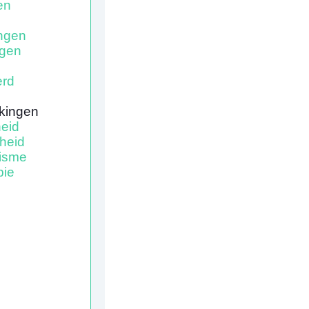
en
ngen
gen
erd
jkingen
heid
heid
tisme
pie