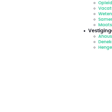
Oplei
Vacat
Weten
Samen
Maats
Vestigin
Ahau
Dene
Henge