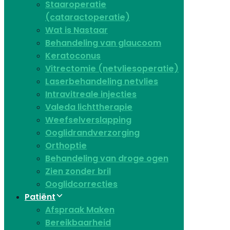
Staaroperatie
(cataractoperatie)
Wat is Nastaar
Behandeling van glaucoom
Keratoconus​
Vitrectomie (netvliesoperatie)
Laserbehandeling netvlies
Intravitreale injecties
Valeda lichttherapie
Weefselverslapping
Ooglidrandverzorging
Orthoptie
Behandeling van droge ogen
Zien zonder bril
Ooglidcorrecties
Patiënt
Afspraak Maken
Bereikbaarheid