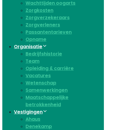
Wachttijden oogarts
Zorgkosten
Zorgverzekeraars
Zorgverleners
Passantentarieven
Opname
Organisatie
Bedrijfshistorie
Team
Opleiding & carrière
Vacatures
Wetenschap
Samenwerkingen
Maatschappelijke
betrokkenheid
Vestigingen
Ahaus
Denekamp