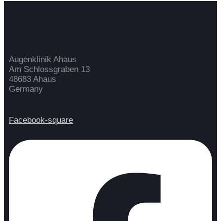
Augenklinik Ahaus
Am Schlossgraben 13
48683 Ahaus
Germany
Facebook-square