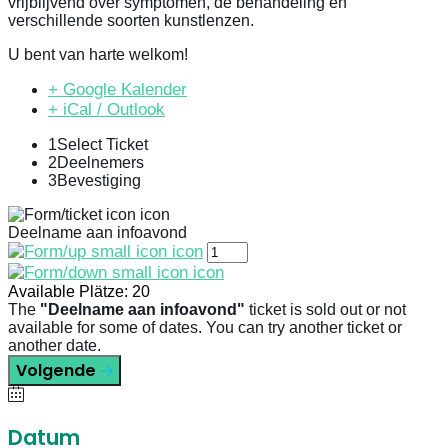
vrijblijvend over symptomen, de behandeling en
verschillende soorten kunstlenzen.
U bent van harte welkom!
+ Google Kalender
+ iCal / Outlook
1
Select Ticket
2
Deelnemers
3
Bevestiging
Deelname aan infoavond
Available Plätze:
20
The
"Deelname aan infoavond"
ticket is sold out or not
available for some of dates. You can try another ticket or
another date.
Volgende
Datum