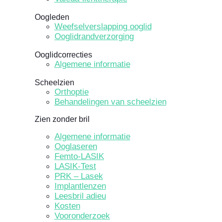
Oogleden
Weefselverslapping ooglid
Ooglidrandverzorging
Ooglidcorrecties
Algemene informatie
Scheelzien
Orthoptie
Behandelingen van scheelzien
Zien zonder bril
Algemene informatie
Ooglaseren
Femto-LASIK
LASIK-Test
PRK – Lasek
Implantlenzen
Leesbril adieu
Kosten
Vooronderzoek