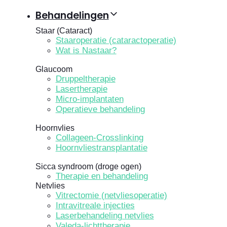
Behandelingen
Staar (Cataract)
Staaroperatie (cataractoperatie)
Wat is Nastaar?
Glaucoom
Druppeltherapie
Lasertherapie
Micro-implantaten
Operatieve behandeling
Hoornvlies
Collageen-Crosslinking
Hoornvliestransplantatie
Sicca syndroom (droge ogen)
Therapie en behandeling
Netvlies
Vitrectomie (netvliesoperatie)
Intravitreale injecties
Laserbehandeling netvlies
Valeda-lichttherapie