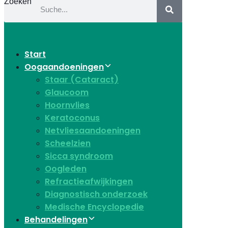
Zoeken
Start
Oogaandoeningen
Staar (Cataract)
Glaucoom
Hoornvlies
Keratoconus
Netvliesaandoeningen
Scheelzien
Sicca syndroom
Oogleden
Refractieafwijkingen
Diagnostisch onderzoek
Medische Encyclopedie
Behandelingen