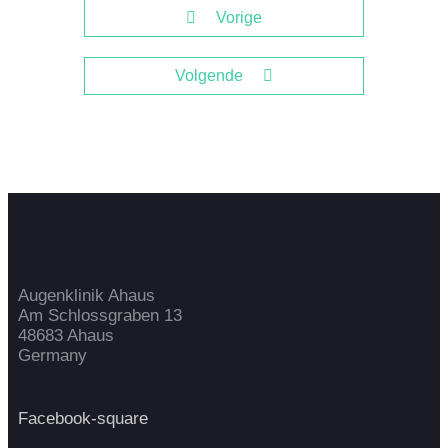
Vorige
Volgende
Augenklinik Ahaus
Am Schlossgraben 13
48683 Ahaus
Germany
Facebook-square