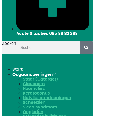
Acute Situaties
085 88 82 288
Zoeken
Start
Oogaandoeningen
Staar (Cataract)
Glaucoom
Hoornvlies
Keratoconus
Netvliesaandoeningen
Scheelzien
Sicca syndroom
Oogleden