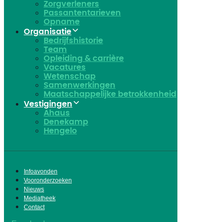
Zorgverleners
Passantentarieven
Opname
Organisatie
Bedrijfshistorie
Team
Opleiding & carrière
Vacatures
Wetenschap
Samenwerkingen
Maatschappelijke betrokkenheid
Vestigingen
Ahaus
Denekamp
Hengelo
Infoavonden
Vooronderzoeken
Nieuws
Mediatheek
Contact