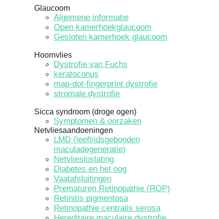
Glaucoom
Algemene informatie
Open kamerhoekglaucoom
Gesloten kamerhoek glaucoom
Hoornvlies
Dystrofie van Fuchs
keratoconus
map-dot-fingerprint dystrofie
stromale dystrofie
Sicca syndroom (droge ogen)
Symptomen & oorzaken
Netvliesaandoeningen
LMD (leeftijdsgebonden
maculadegeneratie)
Netvliesloslating
Diabetes en het oog
Vaatafsluitingen
Prematuren Retinopathie (ROP)
Retinitis pigmentosa
Retinopathie centralis serosa
Hereditaire maculaire dystrofie