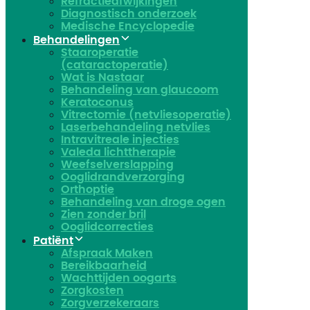
Refractieafwijkingen
Diagnostisch onderzoek
Medische Encyclopedie
Behandelingen
Staaroperatie
(cataractoperatie)
Wat is Nastaar
Behandeling van glaucoom
Keratoconus​
Vitrectomie (netvliesoperatie)
Laserbehandeling netvlies
Intravitreale injecties
Valeda lichttherapie
Weefselverslapping
Ooglidrandverzorging
Orthoptie
Behandeling van droge ogen
Zien zonder bril
Ooglidcorrecties
Patiënt
Afspraak Maken
Bereikbaarheid
Wachttijden oogarts
Zorgkosten
Zorgverzekeraars