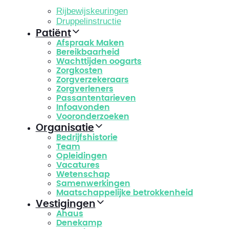
Rijbewijskeuringen
Druppelinstructie
Patiënt
Afspraak Maken
Bereikbaarheid
Wachttijden oogarts
Zorgkosten
Zorgverzekeraars
Zorgverleners
Passantentarieven
Infoavonden
Vooronderzoeken
Organisatie
Bedrijfshistorie
Team
Opleidingen
Vacatures
Wetenschap
Samenwerkingen
Maatschappelijke betrokkenheid
Vestigingen
Ahaus
Denekamp