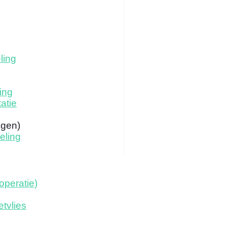
ling
ing
atie
ogen)
eling
operatie)
tvlies