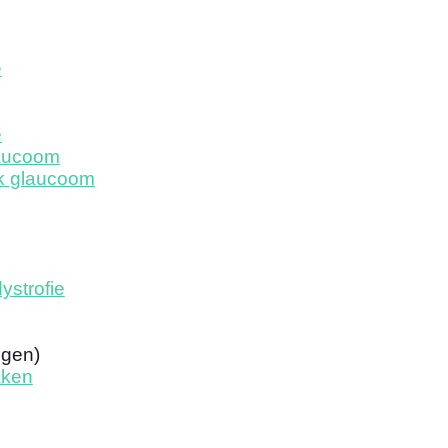
e
e
aucoom
k glaucoom
ystrofie
ogen)
aken