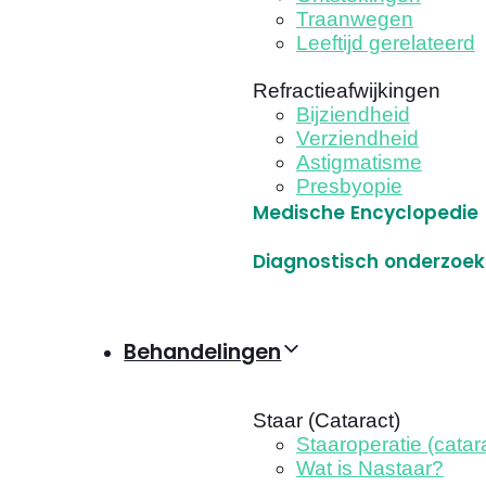
Traanwegen
Leeftijd gerelateerd
Refractieafwijkingen
Bijziendheid
Verziendheid
Astigmatisme
Presbyopie
Medische Encyclopedie
Diagnostisch onderzoek
Behandelingen
Staar (Cataract)
Staaroperatie (catar
Wat is Nastaar?