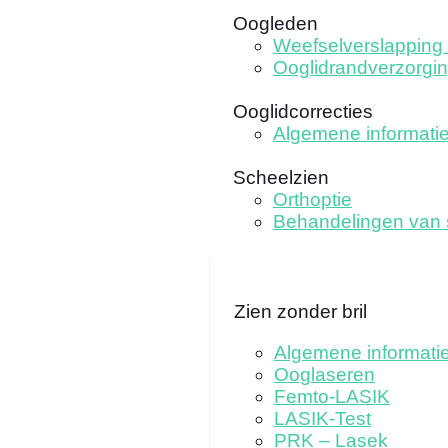
Oogleden
Weefselverslapping 
Ooglidrandverzorgi
Ooglidcorrecties
Algemene informati
Scheelzien
Orthoptie
Behandelingen van 
Zien zonder bril
Algemene informati
Ooglaseren
Femto-LASIK
LASIK-Test
PRK – Lasek