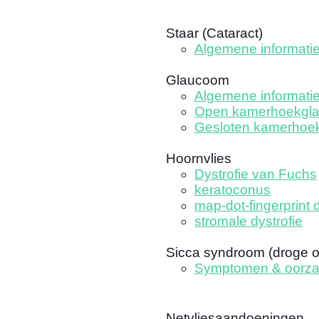
Staar (Cataract)
Algemene informati
Glaucoom
Algemene informati
Open kamerhoekgl
Gesloten kamerhoe
Hoornvlies
Dystrofie van Fuchs
keratoconus
map-dot-fingerprint d
stromale dystrofie
Sicca syndroom (droge 
Symptomen & oorz
Netvliesaandoeningen