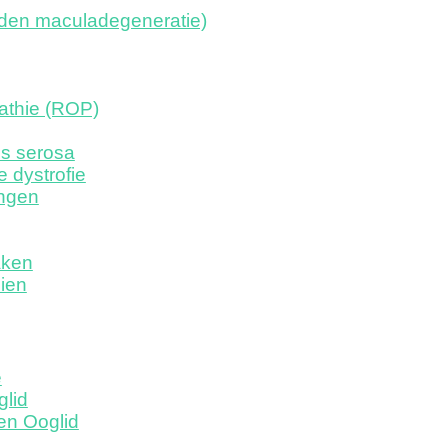
nden maculadegeneratie)
athie (ROP)
is serosa
e dystrofie
ngen
aken
ien
e
glid
en Ooglid