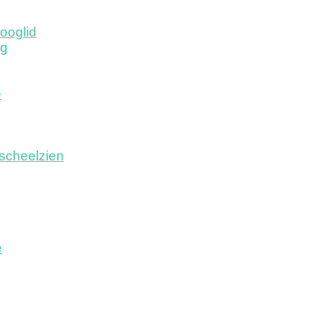
ooglid
ng
e
scheelzien
e