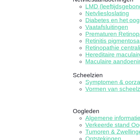
LMD (leeftijdsgebo
Netvliesloslating
Diabetes en het oog
Vaatafsluitingen
Prematuren Retinop
Retinitis pigmentosa
Retinopathie central
Hereditaire maculair
Maculaire aandoeni
Scheelzien
Symptomen & oorz
Vormen van scheelz
Oogleden
Algemene informati
Verkeerde stand Oo
Tumoren & Zwelling
Ontstekingen