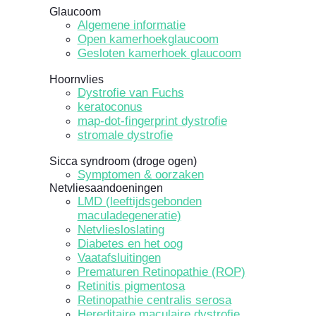
Glaucoom
Algemene informatie
Open kamerhoekglaucoom
Gesloten kamerhoek glaucoom
Hoornvlies
Dystrofie van Fuchs
keratoconus
map-dot-fingerprint dystrofie
stromale dystrofie
Sicca syndroom (droge ogen)
Symptomen & oorzaken
Netvliesaandoeningen
LMD (leeftijdsgebonden
maculadegeneratie)
Netvliesloslating
Diabetes en het oog
Vaatafsluitingen
Prematuren Retinopathie (ROP)
Retinitis pigmentosa
Retinopathie centralis serosa
Hereditaire maculaire dystrofie