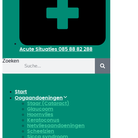
Acute Situaties
085 88 82 288
Zoeken
Start
Oogaandoeningen
Staar (Cataract)
Glaucoom
Hoornvlies
Keratoconus
Netvliesaandoeningen
Scheelzien
Sicca syndroom