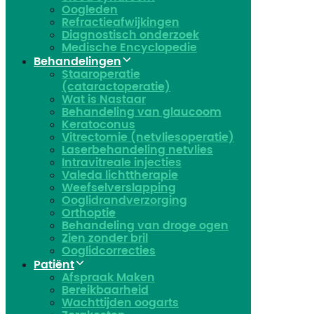
Oogleden
Refractieafwijkingen
Diagnostisch onderzoek
Medische Encyclopedie
Behandelingen
Staaroperatie
(cataractoperatie)
Wat is Nastaar
Behandeling van glaucoom
Keratoconus​
Vitrectomie (netvliesoperatie)
Laserbehandeling netvlies
Intravitreale injecties
Valeda lichttherapie
Weefselverslapping
Ooglidrandverzorging
Orthoptie
Behandeling van droge ogen
Zien zonder bril
Ooglidcorrecties
Patiënt
Afspraak Maken
Bereikbaarheid
Wachttijden oogarts