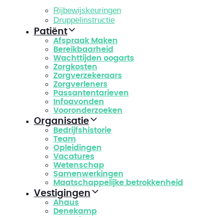
Rijbewijskeuringen
Druppelinstructie
Patiënt
Afspraak Maken
Bereikbaarheid
Wachttijden oogarts
Zorgkosten
Zorgverzekeraars
Zorgverleners
Passantentarieven
Infoavonden
Vooronderzoeken
Organisatie
Bedrijfshistorie
Team
Opleidingen
Vacatures
Wetenschap
Samenwerkingen
Maatschappelijke betrokkenheid
Vestigingen
Ahaus
Denekamp