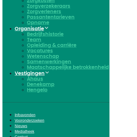
Zorgkosten
Zorgverzekeraars
Zorgverleners
Passantentarieven
Opname
Organisatie
Bedrijfshistorie
Team
Opleiding & carrière
Vacatures
Wetenschap
Samenwerkingen
Maatschappelijke betrokkenheid
Vestigingen
Ahaus
Denekamp
Hengelo
Infoavonden
Vooronderzoeken
Nieuws
Mediatheek
Contact