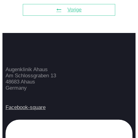
Vorige
Augenklinik Ahaus
Am Schlossgraben 13
48683 Ahaus
Germany
Facebook-square