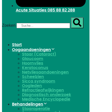
Acute Situaties
085 88 82 288
Zoeken
Start
Oogaandoeningen
Staar (Cataract)
Glaucoom
Hoornvlies
Keratoconus
Netvliesaandoeningen
Scheelzien
Sicca syndroom
Oogleden
Refractieafwijkingen
Diagnostisch onderzoek
Medische Encyclopedie
Behandelingen
Staaroperatie