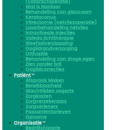
(cataractoperatie)
Wat is Nastaar
Behandeling van glaucoom
Keratoconus​
Vitrectomie (netvliesoperatie)
Laserbehandeling netvlies
Intravitreale injecties
Valeda lichttherapie
Weefselverslapping
Ooglidrandverzorging
Orthoptie
Behandeling van droge ogen
Zien zonder bril
Ooglidcorrecties
Patiënt
Afspraak Maken
Bereikbaarheid
Wachttijden oogarts
Zorgkosten
Zorgverzekeraars
Zorgverleners
Passantentarieven
Opname
Organisatie
Bedrijfshistorie