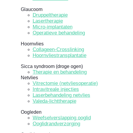
Glaucoom
Druppeltherapie
Lasertherapie
Micro-implantaten
Operatieve behandeling
Hoornvlies
Collageen-Crosslinking
Hoornvliestransplantatie
Sicca syndroom (droge ogen)
Therapie en behandeling
Netvlies
Vitrectomie (netvliesoperatie)
Intravitreale injecties
Laserbehandeling netvlies
Valeda-lichttherapie
Oogleden
Weefselverslapping ooglid
Ooglidrandverzorging