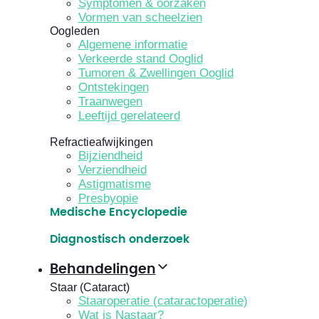
Symptomen & oorzaken
Vormen van scheelzien
Oogleden
Algemene informatie
Verkeerde stand Ooglid
Tumoren & Zwellingen Ooglid
Ontstekingen
Traanwegen
Leeftijd gerelateerd
Refractieafwijkingen
Bijziendheid
Verziendheid
Astigmatisme
Presbyopie
Medische Encyclopedie
Diagnostisch onderzoek
Behandelingen
Staar (Cataract)
Staaroperatie (cataractoperatie)
Wat is Nastaar?