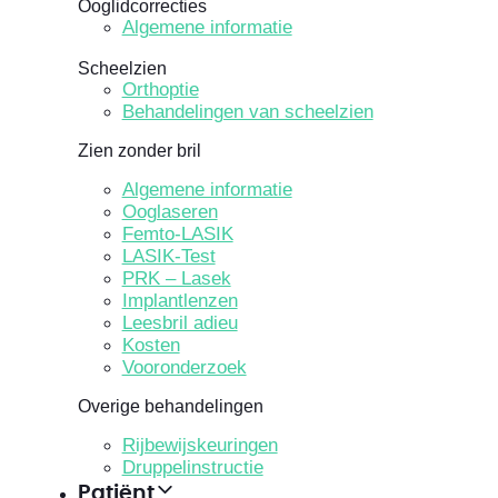
Ooglidcorrecties
Algemene informatie
Scheelzien
Orthoptie
Behandelingen van scheelzien
Zien zonder bril
Algemene informatie
Ooglaseren
Femto-LASIK
LASIK-Test
PRK – Lasek
Implantlenzen
Leesbril adieu
Kosten
Vooronderzoek
Overige behandelingen
Rijbewijskeuringen
Druppelinstructie
Patiënt