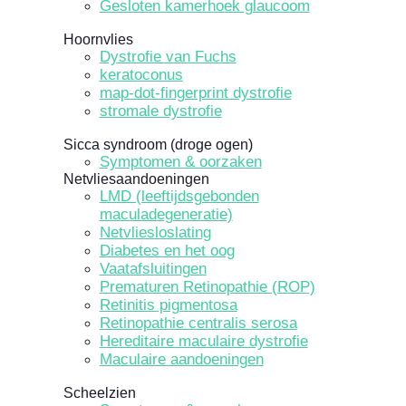
Gesloten kamerhoek glaucoom
Hoornvlies
Dystrofie van Fuchs
keratoconus
map-dot-fingerprint dystrofie
stromale dystrofie
Sicca syndroom (droge ogen)
Symptomen & oorzaken
Netvliesaandoeningen
LMD (leeftijdsgebonden
maculadegeneratie)
Netvliesloslating
Diabetes en het oog
Vaatafsluitingen
Prematuren Retinopathie (ROP)
Retinitis pigmentosa
Retinopathie centralis serosa
Hereditaire maculaire dystrofie
Maculaire aandoeningen
Scheelzien